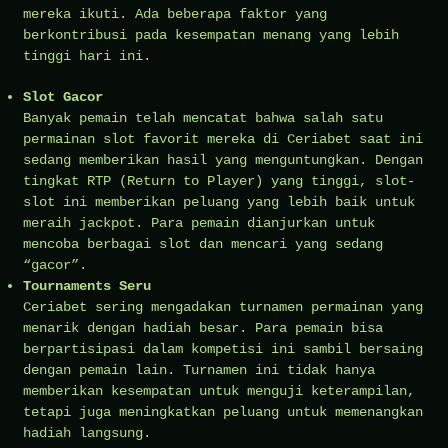
mereka ikuti. Ada beberapa faktor yang
berkontribusi pada kesempatan menang yang lebih
tinggi hari ini.
Slot Gacor
Banyak pemain telah mencatat bahwa salah satu
permainan slot favorit mereka di Ceriabet saat ini
sedang memberikan hasil yang menguntungkan. Dengan
tingkat RTP (Return to Player) yang tinggi, slot-
slot ini memberikan peluang yang lebih baik untuk
meraih jackpot. Para pemain dianjurkan untuk
mencoba berbagai slot dan mencari yang sedang
“gacor”.
Tournaments Seru
Ceriabet sering mengadakan turnamen permainan yang
menarik dengan hadiah besar. Para pemain bisa
berpartisipasi dalam kompetisi ini sambil bersaing
dengan pemain lain. Turnamen ini tidak hanya
memberikan kesempatan untuk menguji keterampilan,
tetapi juga meningkatkan peluang untuk memenangkan
hadiah langsung.