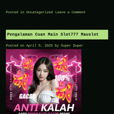
on
Posted in
Uncategorized
Leave a Comment
Main
Slot
Deposit
Pengalaman Cuan Main Slot777 Mauslot
Pulsa
Posted on
April 5, 2025
by
Super Duper
Tanpa
Potongan,
Rejeki
Dapat
Dengan
Mudah!