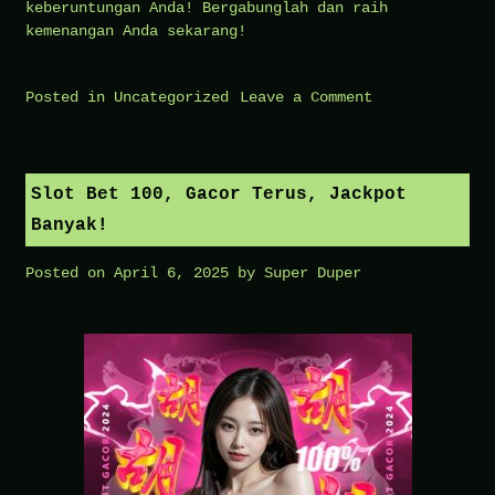
keberuntungan Anda! Bergabunglah dan raih
kemenangan Anda sekarang!
on
Posted in
Uncategorized
Leave a Comment
Ceriabet
Hari
Ini:
Slot Bet 100, Gacor Terus, Jackpot
Gacor
Banyak!
dan
Posted on
April 6, 2025
by
Super Duper
Siap
Membawa
Pulang
Kemenangan!