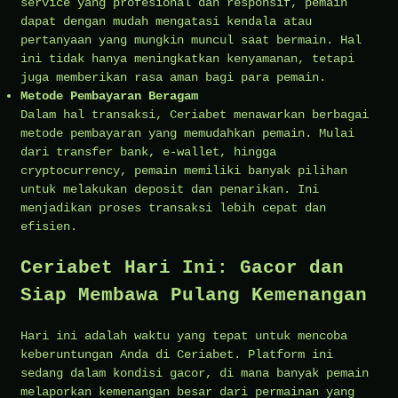
service yang profesional dan responsif, pemain
dapat dengan mudah mengatasi kendala atau
pertanyaan yang mungkin muncul saat bermain. Hal
ini tidak hanya meningkatkan kenyamanan, tetapi
juga memberikan rasa aman bagi para pemain.
Metode Pembayaran Beragam
Dalam hal transaksi, Ceriabet menawarkan berbagai
metode pembayaran yang memudahkan pemain. Mulai
dari transfer bank, e-wallet, hingga
cryptocurrency, pemain memiliki banyak pilihan
untuk melakukan deposit dan penarikan. Ini
menjadikan proses transaksi lebih cepat dan
efisien.
Ceriabet Hari Ini: Gacor dan
Siap Membawa Pulang Kemenangan
Hari ini adalah waktu yang tepat untuk mencoba
keberuntungan Anda di Ceriabet. Platform ini
sedang dalam kondisi gacor, di mana banyak pemain
melaporkan kemenangan besar dari permainan yang