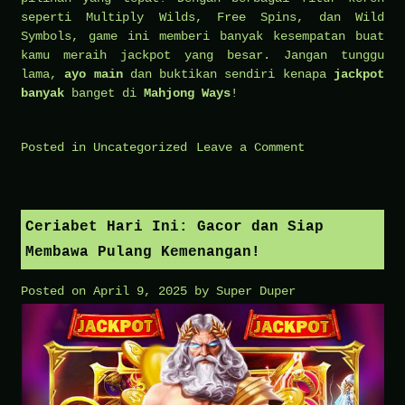
seperti Multiply Wilds, Free Spins, dan Wild
Symbols, game ini memberi banyak kesempatan buat
kamu meraih jackpot yang besar. Jangan tunggu
lama,
ayo main
dan buktikan sendiri kenapa
jackpot
banyak
banget di
Mahjong Ways
!
on
Posted in
Uncategorized
Leave a Comment
Slot
Mahjong
Ways
Ceriabet Hari Ini: Gacor dan Siap
Lagi
Membawa Pulang Kemenangan!
Bagi
Posted on
April 9, 2025
by
Super Duper
Banyak
Jackpot,
Ayo
Main!