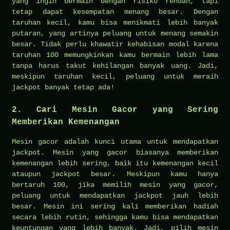
yang ingin bermain dengan risiko rendah, tapi
tetap dapat kesempatan menang besar. Dengan
taruhan kecil, kamu bisa menikmati lebih banyak
putaran, yang artinya peluang untuk menang semakin
besar. Tidak perlu khawatir kehabisan modal karena
taruhan 100 memungkinkan kamu bermain lebih lama
tanpa harus takut kehilangan banyak uang. Jadi,
meskipun taruhan kecil, peluang untuk meraih
jackpot banyak tetap ada!
2.
Cari Mesin Gacor yang Sering
Memberikan Kemenangan
Mesin gacor adalah kunci utama untuk mendapatkan
jackpot. Mesin yang gacor biasanya memberikan
kemenangan lebih sering, baik itu kemenangan kecil
ataupun jackpot besar. Meskipun kamu hanya
bertaruh 100, jika memilih mesin yang gacor,
peluang untuk mendapatkan jackpot jauh lebih
besar. Mesin ini sering kali memberikan hadiah
secara lebih rutin, sehingga kamu bisa mendapatkan
keuntungan yang lebih banyak. Jadi, pilih mesin