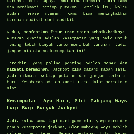
taruhan kecil supaya kamu bisa bermain lebih lama
dan menikmati setiap putaran. Setelah itu, kalau
sudah merasa nyaman, kamu bisa meningkatkan
taruhan sedikit demi sedikit.
Kedua,
manfaatkan fitur Free Spins sebaik-baiknya
.
Putaran gratis adalah kesempatan yang baik untuk
menang lebih banyak tanpa menambah taruhan. Jadi,
jangan sia-siakan kesempatan ini!
Terakhir, yang paling penting adalah
sabar dan
nikmati permainan
. Jackpot bisa datang kapan saja,
jadi nikmati setiap putaran dan jangan terburu-
buru. Kesabaran adalah kunci utama dalam permainan
slot.
Kesimpulan: Ayo Main, Slot Mahjong Ways
Lagi Bagi Banyak Jackpot!
Jadi, kalau kamu lagi cari game slot yang seru dan
penuh
kesempatan jackpot
,
Slot Mahjong Ways
adalah
pilihan yang tepat! Dengan berbagai fitur keren