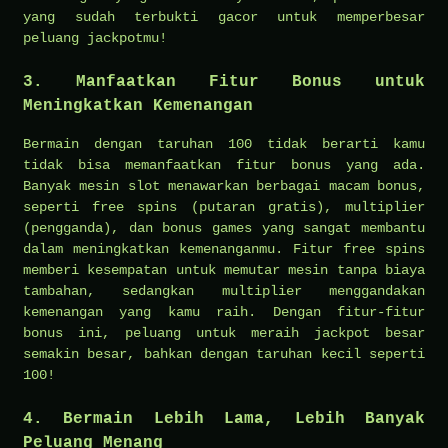
yang sudah terbukti gacor untuk memperbesar
peluang jackpotmu!
3.
Manfaatkan Fitur Bonus untuk
Meningkatkan Kemenangan
Bermain dengan taruhan 100 tidak berarti kamu
tidak bisa memanfaatkan fitur bonus yang ada.
Banyak mesin slot menawarkan berbagai macam bonus,
seperti free spins (putaran gratis), multiplier
(pengganda), dan bonus games yang sangat membantu
dalam meningkatkan kemenanganmu. Fitur free spins
memberi kesempatan untuk memutar mesin tanpa biaya
tambahan, sedangkan multiplier menggandakan
kemenangan yang kamu raih. Dengan fitur-fitur
bonus ini, peluang untuk meraih jackpot besar
semakin besar, bahkan dengan taruhan kecil seperti
100!
4.
Bermain Lebih Lama, Lebih Banyak
Peluang Menang