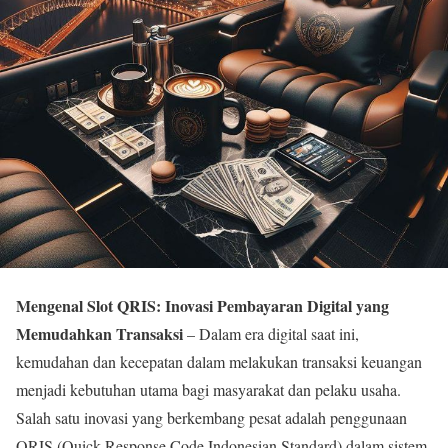
Mengenal Slot QRIS: Inovasi Pembayaran Digital yang
Memudahkan Transaksi
– Dalam era digital saat ini,
kemudahan dan kecepatan dalam melakukan transaksi keuangan
menjadi kebutuhan utama bagi masyarakat dan pelaku usaha.
Salah satu inovasi yang berkembang pesat adalah penggunaan
QRIS (Quick Response Code Indonesian Standard) dalam sistem