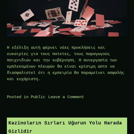
Η εξέλιξη αυτή φέρνει νέες προκλήσεις και
ευκαιρίες για τους παίκτες, τους παραγωγούς
παιχνιδιών και την κυβέρνηση. Η συνεργασία των
εμπλεκομένων πλευρών θα είναι κρίσιμη ώστε να
διασφαλιστεί ότι η εμπειρία θα παραμείνει ασφαλής
και ευχάριστη.
on
Posted in
Public
Leave a Comment
Rolling
Dice
The
Kazinoların Sırları Uğurun Yolu Harada
Magic
Gizlidir