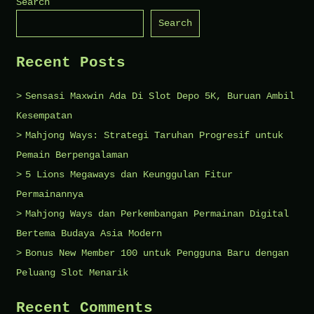
Search
omadga
Search
asoslangan
qimor
Recent Posts
Siz
bilishingiz
Sensasi Maxwin Ada Di Slot Depo 5K, Buruan Ambil
kerak
Kesempatan
bo’lganlar
Mahjong Ways: Strategi Taruhan Progresif untuk
Pemain Berpengalaman
5 Lions Megaways dan Keunggulan Fitur
Permainannya
Mahjong Ways dan Perkembangan Permainan Digital
Bertema Budaya Asia Modern
Bonus New Member 100 untuk Pengguna Baru dengan
Peluang Slot Menarik
Recent Comments