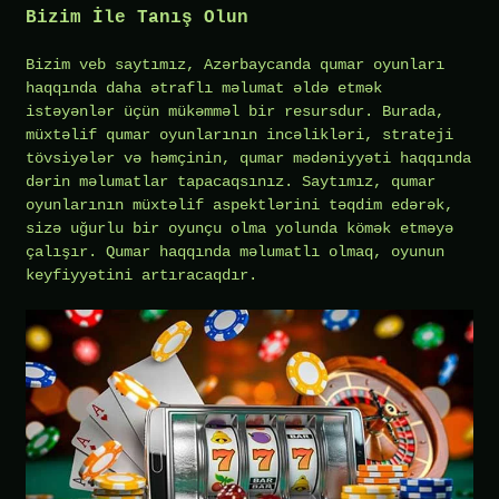
Bizim İle Tanış Olun
Bizim veb saytımız, Azərbaycanda qumar oyunları
haqqında daha ətraflı məlumat əldə etmək
istəyənlər üçün mükəmməl bir resursdur. Burada,
müxtəlif qumar oyunlarının incəlikləri, strateji
tövsiyələr və həmçinin, qumar mədəniyyəti haqqında
dərin məlumatlar tapacaqsınız. Saytımız, qumar
oyunlarının müxtəlif aspektlərini təqdim edərək,
sizə uğurlu bir oyunçu olma yolunda kömək etməyə
çalışır. Qumar haqqında məlumatlı olmaq, oyunun
keyfiyyətini artıracaqdır.