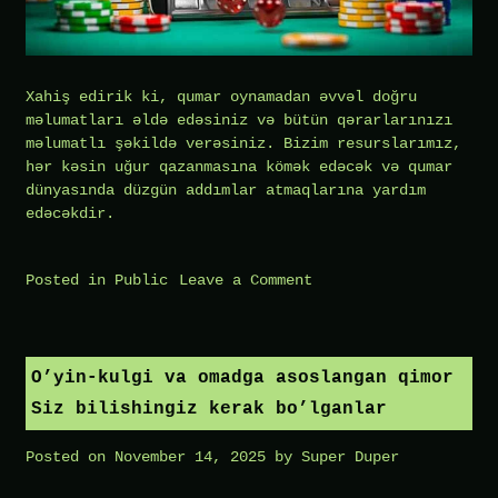
Xahiş edirik ki, qumar oynamadan əvvəl doğru
məlumatları əldə edəsiniz və bütün qərarlarınızı
məlumatlı şəkildə verəsiniz. Bizim resurslarımız,
hər kəsin uğur qazanmasına kömək edəcək və qumar
dünyasında düzgün addımlar atmaqlarına yardım
edəcəkdir.
on
Posted in
Public
Leave a Comment
Azərbaycanda
Qumar
Oynamağın
O’yin-kulgi va omadga asoslangan qimor
İncəlikləri
Siz bilishingiz kerak bo’lganlar
Uğur
Posted on
November 14, 2025
by
Super Duper
üçün
Taktikalar