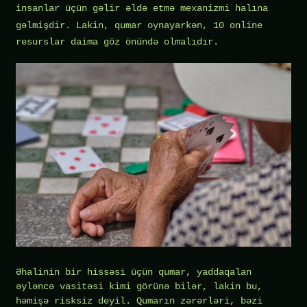
insanlar üçün gəlir əldə etmə mexanizmi halına
gəlmişdir. Lakin, qumar oynayarkən,
10 online
resurslar daima göz önündə olmalıdır.
Əhalinin bir hissəsi üçün qumar, yaddaqalan
əyləncə vasitəsi kimi görünə bilər, lakin bu,
həmişə risksiz deyil. Qumarın zərərləri, bəzi