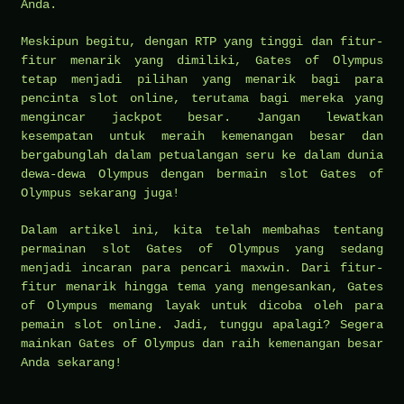
Anda.
Meskipun begitu, dengan RTP yang tinggi dan fitur-
fitur menarik yang dimiliki, Gates of Olympus
tetap menjadi pilihan yang menarik bagi para
pencinta slot online, terutama bagi mereka yang
mengincar jackpot besar. Jangan lewatkan
kesempatan untuk meraih kemenangan besar dan
bergabunglah dalam petualangan seru ke dalam dunia
dewa-dewa Olympus dengan bermain slot Gates of
Olympus sekarang juga!
Dalam artikel ini, kita telah membahas tentang
permainan slot Gates of Olympus yang sedang
menjadi incaran para pencari maxwin. Dari fitur-
fitur menarik hingga tema yang mengesankan, Gates
of Olympus memang layak untuk dicoba oleh para
pemain slot online. Jadi, tunggu apalagi? Segera
mainkan Gates of Olympus dan raih kemenangan besar
Anda sekarang!