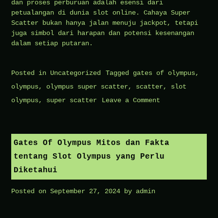
dan proses perburuan adalah esensi dari
petualangan di dunia slot online. Cahaya Super
Scatter bukan hanya jalan menuju jackpot, tetapi
juga simbol dari harapan dan potensi kesenangan
dalam setiap putaran.
Posted in
Uncategorized
Tagged
gates of olympus
,
olympus
,
olympus super scatter
,
scatter
,
slot
on
olympus
,
super scatter
Leave a Comment
Cahaya
Super
Scatter:
Gates Of Olympus Mitos dan Fakta
Terangi
tentang Slot Olympus yang Perlu
Jalan
Diketahui
Menuju
Posted on
September 27, 2024
by
admin
Jackpot
Terbesar