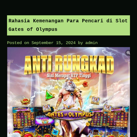
Gates
Of
Olympus
Rahasia Kemenangan Para Pencari di Slot
Mitos
Gates of Olympus
dan
Posted on
September 15, 2024
by
admin
Fakta
tentang
Slot
Olympus
yang
Perlu
Diketahui