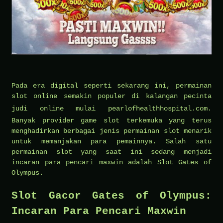
Pada era digital seperti sekarang ini, permainan
slot online semakin populer di kalangan pecinta
judi online mulai
pearlofhealthhospital.com
.
Banyak provider game slot terkemuka yang terus
menghadirkan berbagai jenis permainan slot menarik
untuk memanjakan para pemainnya. Salah satu
permainan slot yang saat ini sedang menjadi
incaran para pencari maxwin adalah Slot Gates of
Olympus.
Slot Gacor Gates of Olympus:
Incaran Para Pencari Maxwin