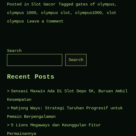
Posted in
Slot Gacor
Tagged
gates of olympus
,
olympus 1000
,
olympus slot
,
olympus1000
,
slot
on
olympus
Leave a Comment
Rahasia
Kemenangan
Para
Search
Pencari
Search
di
Slot
Recent Posts
Gates
of
Sensasi Maxwin Ada Di Slot Depo 5K, Buruan Ambil
Olympus
Kesempatan
Mahjong Ways: Strategi Taruhan Progresif untuk
Pemain Berpengalaman
5 Lions Megaways dan Keunggulan Fitur
Permainannya