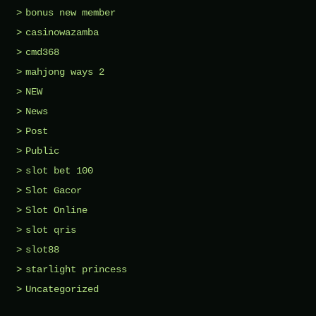
bonus new member
casinowazamba
cmd368
mahjong ways 2
NEW
News
Post
Public
slot bet 100
Slot Gacor
Slot Online
slot qris
slot88
starlight princess
Uncategorized