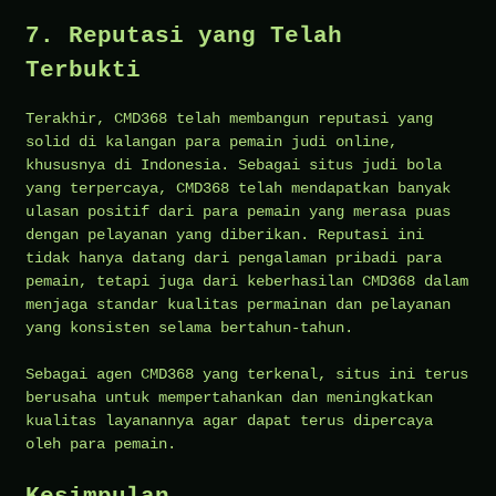
7. Reputasi yang Telah
Terbukti
Terakhir, CMD368 telah membangun reputasi yang
solid di kalangan para pemain judi online,
khususnya di Indonesia. Sebagai situs judi bola
yang terpercaya, CMD368 telah mendapatkan banyak
ulasan positif dari para pemain yang merasa puas
dengan pelayanan yang diberikan. Reputasi ini
tidak hanya datang dari pengalaman pribadi para
pemain, tetapi juga dari keberhasilan CMD368 dalam
menjaga standar kualitas permainan dan pelayanan
yang konsisten selama bertahun-tahun.
Sebagai agen CMD368 yang terkenal, situs ini terus
berusaha untuk mempertahankan dan meningkatkan
kualitas layanannya agar dapat terus dipercaya
oleh para pemain.