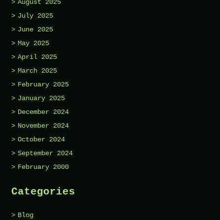
August 2025
July 2025
June 2025
May 2025
April 2025
March 2025
February 2025
January 2025
December 2024
November 2024
October 2024
September 2024
February 2000
Categories
Blog