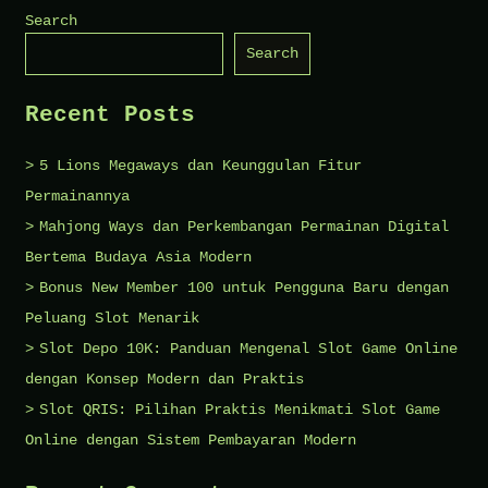
adalah
Search
Platform
Search
yang
Dikenal
Recent Posts
Aman
dan
5 Lions Megaways dan Keunggulan Fitur
Terpercaya
Permainannya
Mahjong Ways dan Perkembangan Permainan Digital
Bertema Budaya Asia Modern
Bonus New Member 100 untuk Pengguna Baru dengan
Peluang Slot Menarik
Slot Depo 10K: Panduan Mengenal Slot Game Online
dengan Konsep Modern dan Praktis
Slot QRIS: Pilihan Praktis Menikmati Slot Game
Online dengan Sistem Pembayaran Modern