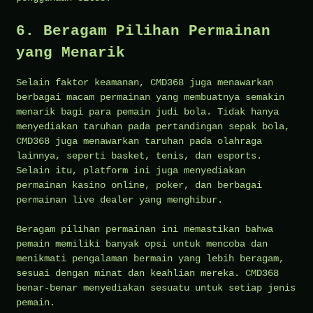
6. Beragam Pilihan Permainan
yang Menarik
Selain faktor keamanan, CMD368 juga menawarkan
berbagai macam permainan yang membuatnya semakin
menarik bagi para pemain judi bola. Tidak hanya
menyediakan taruhan pada pertandingan sepak bola,
CMD368 juga menawarkan taruhan pada olahraga
lainnya, seperti basket, tenis, dan esports.
Selain itu, platform ini juga menyediakan
permainan kasino online, poker, dan berbagai
permainan live dealer yang menghibur.
Beragam pilihan permainan ini memastikan bahwa
pemain memiliki banyak opsi untuk mencoba dan
menikmati pengalaman bermain yang lebih beragam,
sesuai dengan minat dan keahlian mereka. CMD368
benar-benar menyediakan sesuatu untuk setiap jenis
pemain.