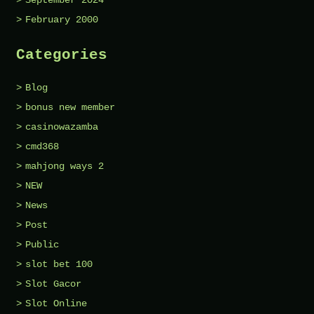
February 2000
Categories
Blog
bonus new member
casinowazamba
cmd368
mahjong ways 2
NEW
News
Post
Public
slot bet 100
Slot Gacor
Slot Online