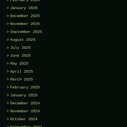
January 2026
December 2025
November 2025
September 2025
August 2025
July 2025
June 2025
May 2025
April 2025
March 2025
February 2025
January 2025
December 2024
November 2024
October 2024
September 2024