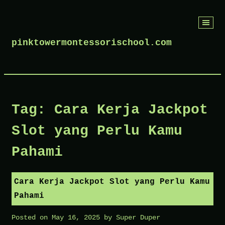
Skip
to
pinktowermontessorischool.com
content
Tag:
Cara Kerja Jackpot
Slot yang Perlu Kamu
Pahami
Cara Kerja Jackpot Slot yang Perlu Kamu
Pahami
Posted on
May 16, 2025
by
Super Duper