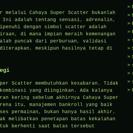
r melalui Cahaya Super Scatter bukanlah
 Ini adalah tentang sensasi, adrenalin,
ipenuhi dengan simbol scatter adalah
iraan, di mana impian meraih kemenangan
alah puncak dari perburuan, validasi
diterapkan, meskipun hasilnya tetap di
egi
per Scatter membutuhkan kesabaran. Tidak
kombinasi yang diinginkan. Ada kalanya
ran kering sebelum akhirnya Cahaya Super
rena itu, manajemen bankroll yang baik
ses permainan, bukan hanya hasil akhir,
ak melibatkan penetapan batas kekalahan
tuk berhenti saat batas tersebut