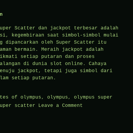
n
uper Scatter dan jackpot terbesar adalah
si, kegembiraan saat simbol-simbol mulai
g dipancarkan oleh Super Scatter itu
aman bermain. Meraih jackpot adalah
ikmati setiap putaran dan proses
alangan di dunia slot online. Cahaya
enuju jackpot, tetapi juga simbol dari
lam setiap putaran.
tes of olympus
,
olympus
,
olympus super
on
uper scatter
Leave a Comment
Cahaya
Super
Scatter: