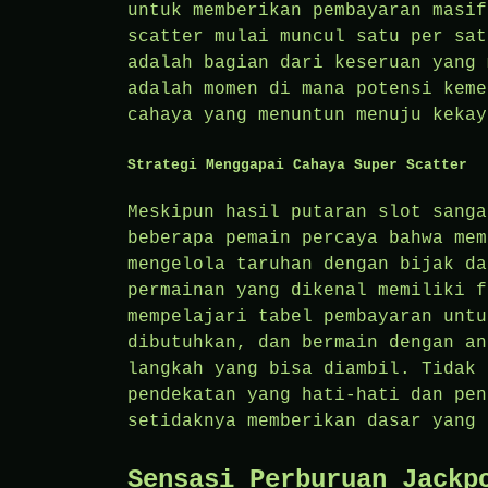
untuk memberikan pembayaran masif
scatter mulai muncul satu per sat
adalah bagian dari keseruan yang 
adalah momen di mana potensi keme
cahaya yang menuntun menuju kekay
Strategi Menggapai Cahaya Super Scatter
Meskipun hasil putaran slot sanga
beberapa pemain percaya bahwa mem
mengelola taruhan dengan bijak da
permainan yang dikenal memiliki f
mempelajari tabel pembayaran untu
dibutuhkan, dan bermain dengan an
langkah yang bisa diambil. Tidak 
pendekatan yang hati-hati dan pen
setidaknya memberikan dasar yang 
Sensasi Perburuan Jackp