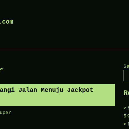
.com
S
r
angi Jalan Menuju Jackpot
R
uper
5