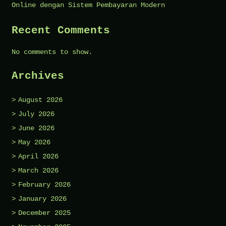
Online dengan Sistem Pembayaran Modern
Recent Comments
No comments to show.
Archives
August 2026
July 2026
June 2026
May 2026
April 2026
March 2026
February 2026
January 2026
December 2025