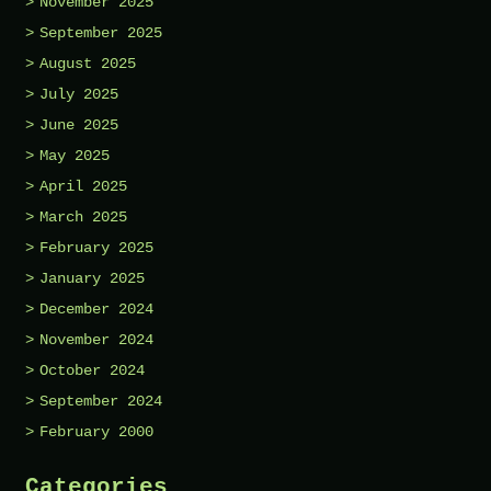
November 2025
September 2025
August 2025
July 2025
June 2025
May 2025
April 2025
March 2025
February 2025
January 2025
December 2024
November 2024
October 2024
September 2024
February 2000
Categories