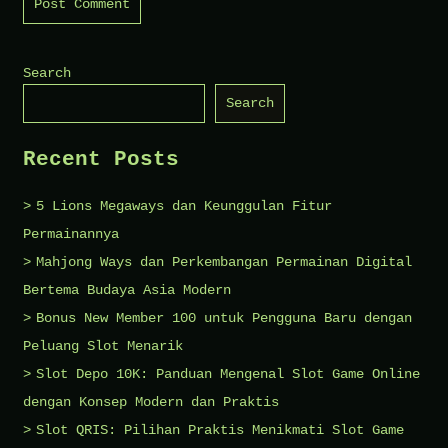
Search
Search
Recent Posts
5 Lions Megaways dan Keunggulan Fitur
Permainannya
Mahjong Ways dan Perkembangan Permainan Digital
Bertema Budaya Asia Modern
Bonus New Member 100 untuk Pengguna Baru dengan
Peluang Slot Menarik
Slot Depo 10K: Panduan Mengenal Slot Game Online
dengan Konsep Modern dan Praktis
Slot QRIS: Pilihan Praktis Menikmati Slot Game