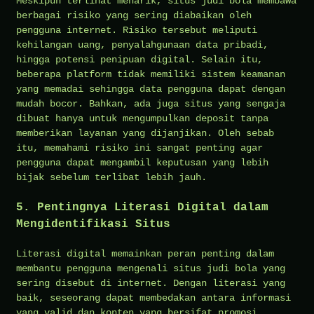
Meskipun terlihat menarik, situs judi bola membawa
berbagai risiko yang sering diabaikan oleh
pengguna internet. Risiko tersebut meliputi
kehilangan uang, penyalahgunaan data pribadi,
hingga potensi penipuan digital. Selain itu,
beberapa platform tidak memiliki sistem keamanan
yang memadai sehingga data pengguna dapat dengan
mudah bocor. Bahkan, ada juga situs yang sengaja
dibuat hanya untuk mengumpulkan deposit tanpa
memberikan layanan yang dijanjikan. Oleh sebab
itu, memahami risiko ini sangat penting agar
pengguna dapat mengambil keputusan yang lebih
bijak sebelum terlibat lebih jauh.
5. Pentingnya Literasi Digital dalam
Mengidentifikasi Situs
Literasi digital memainkan peran penting dalam
membantu pengguna mengenali situs judi bola yang
sering disebut di internet. Dengan literasi yang
baik, seseorang dapat membedakan antara informasi
yang valid dan konten yang bersifat promosi