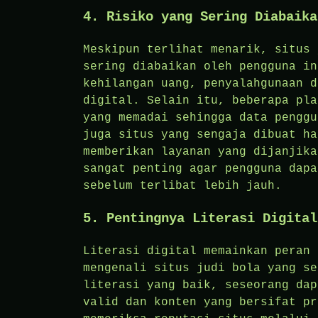
4. Risiko yang Sering Diabaika
Meskipun terlihat menarik, situs 
sering diabaikan oleh pengguna in
kehilangan uang, penyalahgunaan d
digital. Selain itu, beberapa pla
yang memadai sehingga data penggu
juga situs yang sengaja dibuat ha
memberikan layanan yang dijanjika
sangat penting agar pengguna dapa
sebelum terlibat lebih jauh.
5. Pentingnya Literasi Digital
Literasi digital memainkan peran 
mengenali situs judi bola yang se
literasi yang baik, seseorang dap
valid dan konten yang bersifat pr