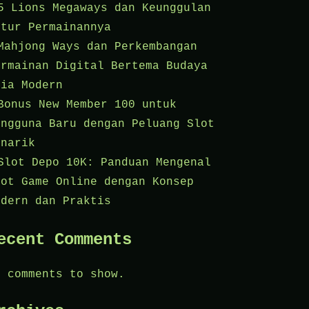
5 Lions Megaways dan Keunggulan
itur Permainannya
Mahjong Ways dan Perkembangan
ermainan Digital Bertema Budaya
sia Modern
Bonus New Member 100 untuk
engguna Baru dengan Peluang Slot
enarik
Slot Depo 10K: Panduan Mengenal
lot Game Online dengan Konsep
odern dan Praktis
ecent Comments
o comments to show.