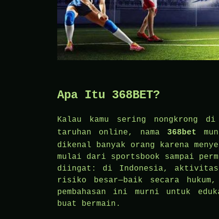
Apa Itu 368BET?
Kalau kamu sering nongkrong di
taruhan online, nama
368bet
mu
dikenal banyak orang karena menye
mulai dari sportsbook sampai perm
diingat: di Indonesia, aktivita
risiko besar—baik secara hukum,
pembahasan ini murni untuk eduk
buat bermain.