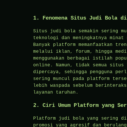
1. Fenomena Situs Judi Bola di
Situs judi bola semakin sering mu
teknologi dan meningkatnya minat 
Banyak platform memanfaatkan tren
melalui iklan, forum, hingga medi
menggunakan berbagai istilah popu
online. Namun, tidak semua situs 
dipercaya, sehingga pengguna perl
sering muncul pada platform terse
lebih waspada sebelum berinteraks
layanan taruhan.
2. Ciri Umum Platform yang Ser
Platform judi bola yang sering di
promosi yang agresif dan berulang