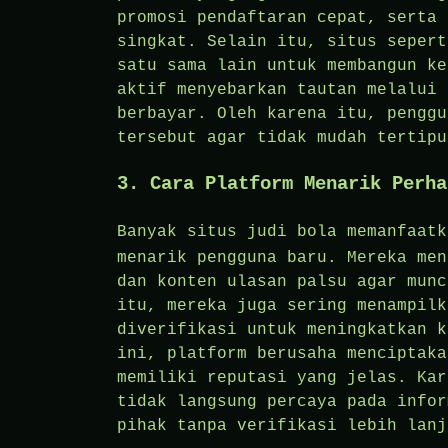
promosi pendaftaran cepat, serta 
singkat. Selain itu, situs sepert
satu sama lain untuk membangun ke
aktif menyebarkan tautan melalui 
berbayar. Oleh karena itu, penggu
tersebut agar tidak mudah tertipu
3. Cara Platform Menarik Perha
Banyak
situs judi bola
memanfaatk
menarik pengguna baru. Mereka men
dan konten ulasan palsu agar munc
itu, mereka juga sering menampilk
diverifikasi untuk meningkatkan k
ini, platform berusaha menciptaka
memiliki reputasi yang jelas. Kar
tidak langsung percaya pada infor
pihak tanpa verifikasi lebih lanj