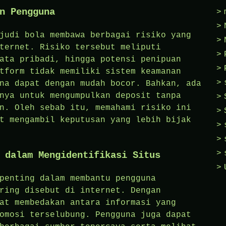
n Pengguna
judi bola membawa berbagai risiko yang
ternet. Risiko tersebut meliputi
ata pribadi, hingga potensi penipuan
tform tidak memiliki sistem keamanan
na dapat dengan mudah bocor. Bahkan, ada
nya untuk mengumpulkan deposit tanpa
n. Oleh sebab itu, memahami risiko ini
t mengambil keputusan yang lebih bijak
 dalam Mengidentifikasi Situs
penting dalam membantu pengguna
ring disebut di internet. Dengan
at membedakan antara informasi yang
omosi terselubung. Pengguna juga dapat