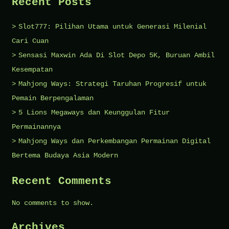
Recent Posts
yang
Serin
Slot777: Pilihan Utama untuk Generasi Milenial
Diseb
Cari Cuan
di
Sensasi Maxwin Ada Di Slot Depo 5K, Buruan Ambil
Inter
Kesempatan
Mahjong Ways: Strategi Taruhan Progresif untuk
Pemain Berpengalaman
5 Lions Megaways dan Keunggulan Fitur
Permainannya
Mahjong Ways dan Perkembangan Permainan Digital
Bertema Budaya Asia Modern
Recent Comments
No comments to show.
Archives