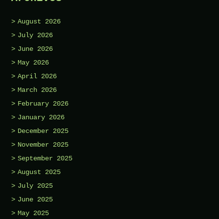
August 2026
July 2026
June 2026
May 2026
April 2026
March 2026
February 2026
January 2026
December 2025
November 2025
September 2025
August 2025
July 2025
June 2025
May 2025