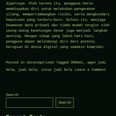
dipercaya. Oleh karena itu, pengguna harus
membiasakan diri untuk melakukan pengecekan
silang, mempertimbangkan risiko, serta menghindari
keputusan yang terburu-buru. Selain itu, menjaga
keamanan data pribadi dan tidak mudah tergiur oleh
iming-iming keuntungan besar juga menjadi langkah
penting. Dengan sikap yang lebih hati-hati,
pengguna dapat melindungi diri dari potensi
kerugian di dunia digital yang semakin kompleks.
Posted in
Uncategorized
Tagged
368bet
,
agen judi
on
bola
,
judi bola
,
situs judi bola
Leave a Comment
Situs
Judi
Bola:
Search
Cara
Search
Menge
Platf