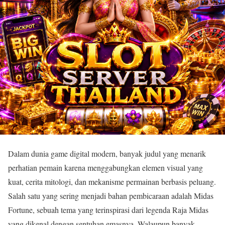
Dalam dunia game digital modern, banyak judul yang menarik
perhatian pemain karena menggabungkan elemen visual yang
kuat, cerita mitologi, dan mekanisme permainan berbasis peluang.
Salah satu yang sering menjadi bahan pembicaraan adalah Midas
Fortune, sebuah tema yang terinspirasi dari legenda Raja Midas
yang dikenal dengan sentuhan emasnya. Walaupun banyak