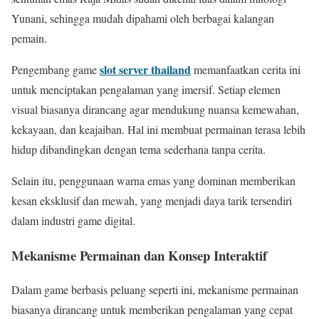
Yunani, sehingga mudah dipahami oleh berbagai kalangan
pemain.
slot server thailand
Pengembang game
memanfaatkan cerita ini
untuk menciptakan pengalaman yang imersif. Setiap elemen
visual biasanya dirancang agar mendukung nuansa kemewahan,
kekayaan, dan keajaiban. Hal ini membuat permainan terasa lebih
hidup dibandingkan dengan tema sederhana tanpa cerita.
Selain itu, penggunaan warna emas yang dominan memberikan
kesan eksklusif dan mewah, yang menjadi daya tarik tersendiri
dalam industri game digital.
Mekanisme Permainan dan Konsep Interaktif
Dalam game berbasis peluang seperti ini, mekanisme permainan
biasanya dirancang untuk memberikan pengalaman yang cepat