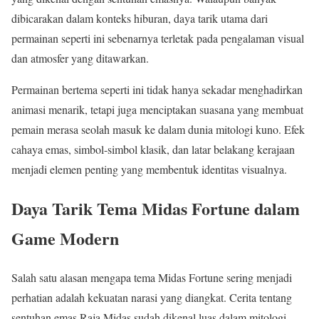
dibicarakan dalam konteks hiburan, daya tarik utama dari
permainan seperti ini sebenarnya terletak pada pengalaman visual
dan atmosfer yang ditawarkan.
Permainan bertema seperti ini tidak hanya sekadar menghadirkan
animasi menarik, tetapi juga menciptakan suasana yang membuat
pemain merasa seolah masuk ke dalam dunia mitologi kuno. Efek
cahaya emas, simbol-simbol klasik, dan latar belakang kerajaan
menjadi elemen penting yang membentuk identitas visualnya.
Daya Tarik Tema Midas Fortune dalam
Game Modern
Salah satu alasan mengapa tema Midas Fortune sering menjadi
perhatian adalah kekuatan narasi yang diangkat. Cerita tentang
sentuhan emas Raja Midas sudah dikenal luas dalam mitologi