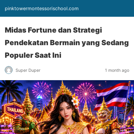
pinktowermontessorischool.com
Midas Fortune dan Strategi
Pendekatan Bermain yang Sedang
Populer Saat Ini
Super Duper
1 month ago