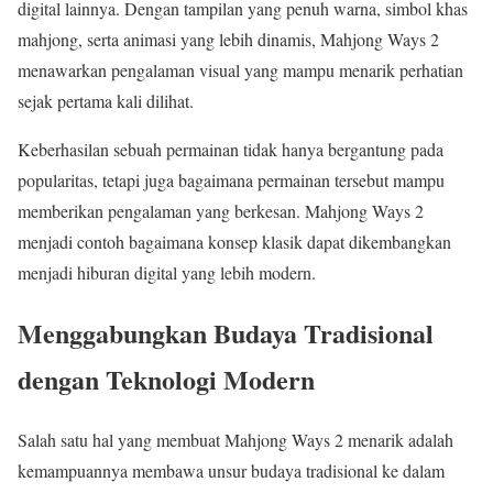
digital lainnya. Dengan tampilan yang penuh warna, simbol khas
mahjong, serta animasi yang lebih dinamis, Mahjong Ways 2
menawarkan pengalaman visual yang mampu menarik perhatian
sejak pertama kali dilihat.
Keberhasilan sebuah permainan tidak hanya bergantung pada
popularitas, tetapi juga bagaimana permainan tersebut mampu
memberikan pengalaman yang berkesan. Mahjong Ways 2
menjadi contoh bagaimana konsep klasik dapat dikembangkan
menjadi hiburan digital yang lebih modern.
Menggabungkan Budaya Tradisional
dengan Teknologi Modern
Salah satu hal yang membuat Mahjong Ways 2 menarik adalah
kemampuannya membawa unsur budaya tradisional ke dalam