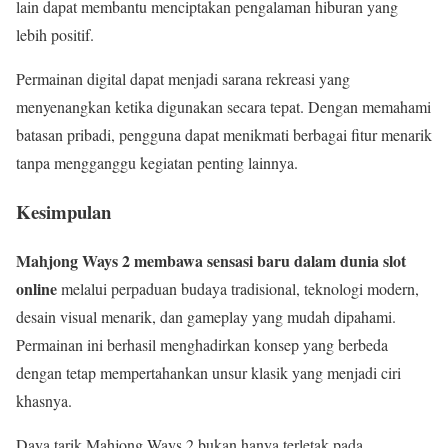
lain dapat membantu menciptakan pengalaman hiburan yang
lebih positif.
Permainan digital dapat menjadi sarana rekreasi yang
menyenangkan ketika digunakan secara tepat. Dengan memahami
batasan pribadi, pengguna dapat menikmati berbagai fitur menarik
tanpa mengganggu kegiatan penting lainnya.
Kesimpulan
Mahjong Ways 2 membawa sensasi baru dalam dunia slot
online
melalui perpaduan budaya tradisional, teknologi modern,
desain visual menarik, dan gameplay yang mudah dipahami.
Permainan ini berhasil menghadirkan konsep yang berbeda
dengan tetap mempertahankan unsur klasik yang menjadi ciri
khasnya.
Daya tarik Mahjong Ways 2 bukan hanya terletak pada