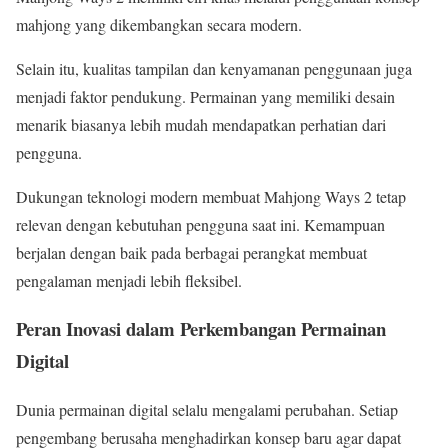
mahjong yang dikembangkan secara modern.
Selain itu, kualitas tampilan dan kenyamanan penggunaan juga
menjadi faktor pendukung. Permainan yang memiliki desain
menarik biasanya lebih mudah mendapatkan perhatian dari
pengguna.
Dukungan teknologi modern membuat Mahjong Ways 2 tetap
relevan dengan kebutuhan pengguna saat ini. Kemampuan
berjalan dengan baik pada berbagai perangkat membuat
pengalaman menjadi lebih fleksibel.
Peran Inovasi dalam Perkembangan Permainan
Digital
Dunia permainan digital selalu mengalami perubahan. Setiap
pengembang berusaha menghadirkan konsep baru agar dapat