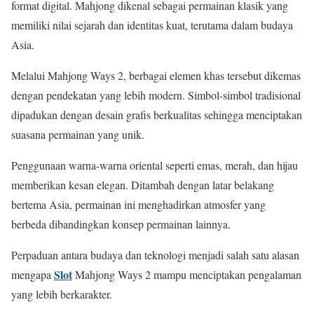
format digital. Mahjong dikenal sebagai permainan klasik yang
memiliki nilai sejarah dan identitas kuat, terutama dalam budaya
Asia.
Melalui Mahjong Ways 2, berbagai elemen khas tersebut dikemas
dengan pendekatan yang lebih modern. Simbol-simbol tradisional
dipadukan dengan desain grafis berkualitas sehingga menciptakan
suasana permainan yang unik.
Penggunaan warna-warna oriental seperti emas, merah, dan hijau
memberikan kesan elegan. Ditambah dengan latar belakang
bertema Asia, permainan ini menghadirkan atmosfer yang
berbeda dibandingkan konsep permainan lainnya.
Perpaduan antara budaya dan teknologi menjadi salah satu alasan
Slot
mengapa
Mahjong Ways 2 mampu menciptakan pengalaman
yang lebih berkarakter.