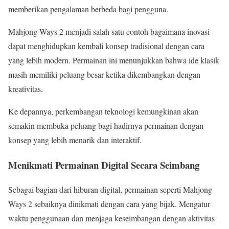
memberikan pengalaman berbeda bagi pengguna.
Mahjong Ways 2 menjadi salah satu contoh bagaimana inovasi
dapat menghidupkan kembali konsep tradisional dengan cara
yang lebih modern. Permainan ini menunjukkan bahwa ide klasik
masih memiliki peluang besar ketika dikembangkan dengan
kreativitas.
Ke depannya, perkembangan teknologi kemungkinan akan
semakin membuka peluang bagi hadirnya permainan dengan
konsep yang lebih menarik dan interaktif.
Menikmati Permainan Digital Secara Seimbang
Sebagai bagian dari hiburan digital, permainan seperti Mahjong
Ways 2 sebaiknya dinikmati dengan cara yang bijak. Mengatur
waktu penggunaan dan menjaga keseimbangan dengan aktivitas