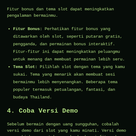
Fitur bonus dan tema slot dapat meningkatkan
pengalaman bermainmu.
Fitur Bonus:
Perhatikan fitur bonus yang
ditawarkan oleh slot, seperti putaran gratis,
pengganda, dan permainan bonus interaktif.
Fitur-fitur ini dapat meningkatkan peluangmu
untuk menang dan membuat permainan lebih seru.
Tema Slot:
Pilihlah slot dengan tema yang kamu
sukai. Tema yang menarik akan membuat sesi
bermainmu lebih menyenangkan. Beberapa tema
populer termasuk petualangan, fantasi, dan
budaya Thailand.
4. Coba Versi Demo
Sebelum bermain dengan uang sungguhan, cobalah
versi demo dari slot yang kamu minati. Versi demo