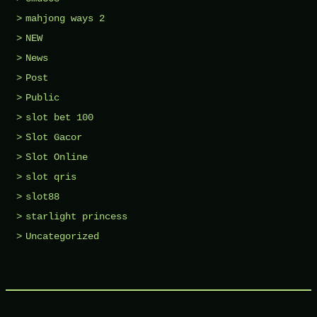
mahjong ways 2
NEW
News
Post
Public
slot bet 100
Slot Gacor
Slot Online
slot qris
slot88
starlight princess
Uncategorized