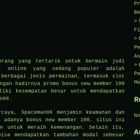
P
B
F
P
A
orang yang tertarik untuk bermain judi
i online yang sedang populer adalah
P
 berbagai jenis permainan, termasuk slot
M
ngan hadirnya promo bonus new member 100
liki kesempatan besar untuk mendapatkan
R
n88.
rcaya, Spaceman88 menjamin keamanan dan
N
n adanya bonus new member 100, situs ini
in untuk meraih kemenangan. Selain itu,
A
isa mendapatkan tambahan modal sebesar