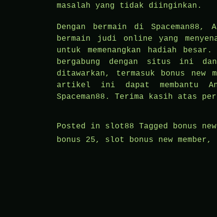
masalah yang tidak diinginkan.
Dengan bermain di Spaceman88, A
bermain judi online yang menyen
untuk memenangkan hadiah besar.
bergabung dengan situs ini da
ditawarkan, termasuk bonus new 
artikel ini dapat membantu A
Spaceman88. Terima kasih atas per
Posted in
slot88
Tagged
bonus new
bonus 25
,
slot bonus new member
,