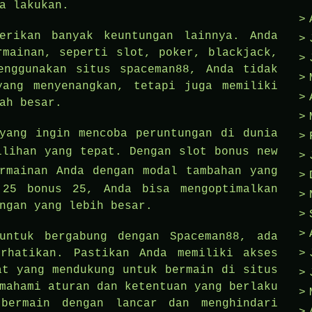
a lakukan.
erikan banyak keuntungan lainnya. Anda
rmainan, seperti slot, poker, blackjack,
enggunakan situs spaceman88, Anda tidak
yang menyenangkan, tetapi juga memiliki
ah besar.
yang ingin mencoba peruntungan di dunia
ilihan yang tepat. Dengan
slot bonus new
rmainan Anda dengan modal tambahan yang
 25 bonus 25, Anda bisa mengoptimalkan
ngan yang lebih besar.
untuk bergabung dengan Spaceman88, ada
rhatikan. Pastikan Anda memiliki akses
at yang mendukung untuk bermain di situs
mahami aturan dan ketentuan yang berlaku
bermain dengan lancar dan menghindari