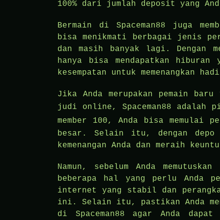
100% dari jumlah deposit yang And
Bermain di Spaceman88 juga memb
bisa menikmati berbagai jenis pe
dan masih banyak lagi. Dengan m
hanya bisa mendapatkan hiburan 
kesempatan untuk memenangkan hadi
Jika Anda merupakan pemain baru 
judi online, Spaceman88 adalah p
member 100
, Anda bisa memulai pe
besar. Selain itu, dengan depo
kemenangan Anda dan meraih keuntu
Namun, sebelum Anda memutuskan 
beberapa hal yang perlu Anda pe
internet yang stabil dan perangk
ini. Selain itu, pastikan Anda me
di Spaceman88 agar Anda dapat 