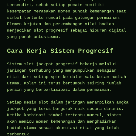
tersendiri, sebab setiap pemain memiliki
kesempatan merasakan momen puncak kemenangan saat
simbol tertentu muncul pada gulungan permainan.
Elemen kejutan dan perkembangan nilai hadiah
menjadikan slot progresif sebagai hiburan digital
yang penuh antusiasme.
Cara Kerja Sistem Progresif
Sistem slot jackpot progresif bekerja melalui
jaringan terhubung yang mengumpulkan sebagian
nilai dari setiap spin ke dalam satu kolam hadiah
utama. Kolam ini terus bertumbuh seiring jumlah
pemain yang berpartisipasi dalam permainan.
Setiap mesin slot dalam jaringan menampilkan angka
jackpot yang terus bergerak naik secara dinamis.
Ketika kombinasi simbol tertentu muncul, sistem
akan memicu momen kemenangan dan menghadirkan
hadiah utama sesuai akumulasi nilai yang telah
terbentuk.