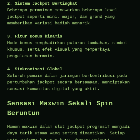
2. Sistem Jackpot Bertingkat
Beberapa permainan menawarkan beberapa level
jackpot seperti mini, major, dan grand yang
memberikan variasi hadiah menarik.
3. Fitur Bonus Dinamis
Mode bonus menghadirkan putaran tambahan, simbol
khusus, serta efek visual yang memperkaya
pengalaman bermain.
4. Sinkronisasi Global
Seluruh pemain dalam jaringan berkontribusi pada
pertumbuhan jackpot secara bersamaan, menciptakan
sensasi komunitas digital yang aktif.
Sensasi Maxwin Sekali Spin
Beruntun
Momen maxwin dalam slot jackpot progresif menjadi
daya tarik utama yang sering dinantikan. Setiap
spin membawa harapan baru, dengan potensi