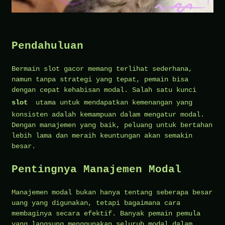
Pendahuluan
Bermain slot gacor memang terlihat sederhana,
namun tanpa strategi yang tepat, pemain bisa
dengan cepat kehabisan modal. Salah satu kunci
slot
utama untuk mendapatkan kemenangan yang
konsisten adalah kemampuan dalam mengatur modal.
Dengan manajemen yang baik, peluang untuk bertahan
lebih lama dan meraih keuntungan akan semakin
besar.
Pentingnya Manajemen Modal
Manajemen modal bukan hanya tentang seberapa besar
uang yang digunakan, tetapi bagaimana cara
membaginya secara efektif. Banyak pemain pemula
yang langsung menggunakan seluruh modal dalam