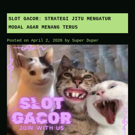
Slot
Gacor:
Panduan
SLOT GACOR: STRATEGI JITU MENGATUR
Pemula
MODAL AGAR MENANG TERUS
Agar
Posted on
April 2, 2026
by
Super Duper
Tidak
Salah
Pilih
Mesin
dan
Taruhan