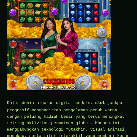
Dalam dunia hiburan digital modern,
slot
jackpot
progresif menghadirkan pengalaman penuh warna
dengan peluang hadiah besar yang terus meningkat
seiring aktivitas permainan global. Konsep ini
menggabungkan teknologi mutakhir, visual animasi
memukau, serta fitur interaktif yang memberi kesan