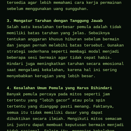
tersedia agar lebih memahami cara kerja permainan
sebelum menggunakan uang sungguhan.
3. Mengatur Taruhan dengan Tanggung Jawab
Salah satu kesalahan terbesar pemula adalah tidak
memiliki batas taruhan yang jelas. Sebaiknya
tentukan anggaran khusus hiburan sebelum bermain
dan jangan pernah melebihi batas tersebut. Gunakan
strategi sederhana seperti membagi modal menjadi
beberapa sesi bermain agar tidak cepat habis.
Hindari juga meningkatkan taruhan secara emosional
saat mengalami kekalahan, karena hal ini sering
menyebabkan kerugian yang lebih besar.
4. Kesalahan Umum Pemula yang Harus Dihindari
Banyak pemula percaya pada mitos seperti jam
tertentu yang “lebih gacor” atau pola spin
tertentu yang dianggap pasti menang. Faktanya,
semua itu tidak memiliki dasar yang dapat
dibuktikan secara ilmiah. Mengikuti mitos semacam
ini justru dapat membuat keputusan bermain menjadi
tidak rasional. Selain itu, mengejar kekalahan