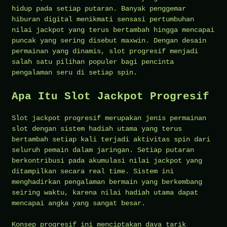
hidup pada setiap putaran. Banyak penggemar
hiburan digital menikmati sensasi pertumbuhan
nilai jackpot yang terus bertambah hingga mencapai
puncak yang sering disebut maxwin. Dengan desain
permainan yang dinamis, slot progresif menjadi
salah satu pilihan populer bagi pencinta
pengalaman seru di setiap spin.
Apa Itu Slot Jackpot Progresif
Slot jackpot progresif merupakan jenis permainan
slot dengan sistem hadiah utama yang terus
bertambah setiap kali terjadi aktivitas spin dari
seluruh pemain dalam jaringan. Setiap putaran
berkontribusi pada akumulasi nilai jackpot yang
ditampilkan secara real time. Sistem ini
menghadirkan pengalaman bermain yang berkembang
seiring waktu, karena nilai hadiah utama dapat
mencapai angka yang sangat besar.
Konsep progresif ini menciptakan daya tarik