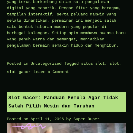
yang terus berkembang dalam satu pengalaman
digital yang menarik. Dengan fitur yang beragam,
tampilan interaktif, serta peluang maxwin yang
selalu dinantikan, permainan ini menjadi salah
satu bentuk hiburan modern yang populer di
berbagai kalangan. Setiap spin membawa nuansa baru
yang penuh warna dan semangat, menjadikan
pengalaman bermain semakin hidup dan menghibur.
Posted in
Uncategorized
Tagged
situs slot
,
slot
,
on
slot gacor
Leave a Comment
Slot
Jackpot
Progresif:
Slot Gacor: Panduan Pemula Agar Tidak
Kejar
Salah Pilih Mesin dan Taruhan
Maxwin
Posted on
April 11, 2026
by
Super Duper
Sekali
Spin