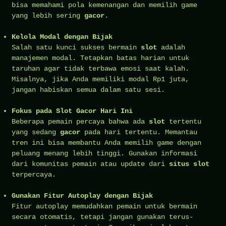
bisa memahami pola kemenangan dan memilih game
yang lebih sering
gacor
.
Kelola Modal dengan Bijak
Salah satu kunci sukses bermain
slot
adalah
manajemen modal. Tetapkan batas harian untuk
taruhan agar tidak terbawa emosi saat kalah.
Misalnya, jika Anda memiliki modal Rp1 juta,
jangan habiskan semua dalam satu sesi.
Fokus pada Slot Gacor Hari Ini
Beberapa pemain percaya bahwa ada
slot
tertentu
yang sedang
gacor
pada hari tertentu. Memantau
tren ini bisa membantu Anda memilih game dengan
peluang menang lebih tinggi. Gunakan informasi
dari komunitas pemain atau update dari
situs slot
terpercaya.
Gunakan Fitur Autoplay dengan Bijak
Fitur autoplay memudahkan pemain untuk bermain
secara otomatis, tetapi jangan gunakan terus-