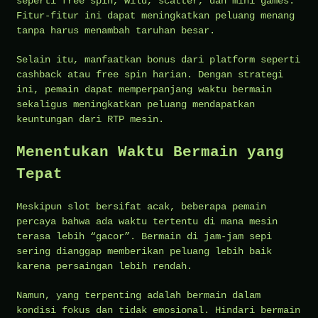
seperti free spin, wild, scatter, dan mini games.
Fitur-fitur ini dapat meningkatkan peluang menang
tanpa harus menambah taruhan besar.
Selain itu, manfaatkan bonus dari platform seperti
cashback atau free spin harian. Dengan strategi
ini, pemain dapat memperpanjang waktu bermain
sekaligus meningkatkan peluang mendapatkan
keuntungan dari RTP mesin.
Menentukan Waktu Bermain yang
Tepat
Meskipun slot bersifat acak, beberapa pemain
percaya bahwa ada waktu tertentu di mana mesin
terasa lebih “gacor”. Bermain di jam-jam sepi
sering dianggap memberikan peluang lebih baik
karena persaingan lebih rendah.
Namun, yang terpenting adalah bermain dalam
kondisi fokus dan tidak emosional. Hindari bermain