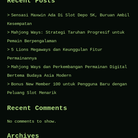
Recent Posts
Aman
untuk
Sensasi Maxwin Ada Di Slot Depo 5K, Buruan Ambil
Main
Kesempatan
Slot
Mahjong Ways: Strategi Taruhan Progresif untuk
Pemain Berpengalaman
5 Lions Megaways dan Keunggulan Fitur
Permainannya
Mahjong Ways dan Perkembangan Permainan Digital
Bertema Budaya Asia Modern
Bonus New Member 100 untuk Pengguna Baru dengan
Peluang Slot Menarik
Recent Comments
No comments to show.
Archives