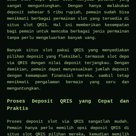
sangat menguntungkan. Dengan hanya melakukan
deposit sebesar 5 ribu rupiah, pemain sudah bisa
menikmati berbagai permainan slot yang tersedia di
situs slot QRIS. Hal ini memberikan kesempatan
bagi pemain untuk mencoba berbagai jenis permainan
tanpa perlu mengeluarkan banyak uang.
Banyak situs slot pakai QRIS yang menyediakan
pilihan deposit yang fleksibel, termasuk slot depo
via QRIS dengan nilai deposit terjangkau. Dengan
demikian, pemain dapat menyesuaikan jumlah deposit
dengan kemampuan finansial mereka, sambil tetap
menikmati pengalaman bermain yang seru dan
menguntungkan.
Proses Deposit QRIS yang Cepat dan
Praktis
Proses deposit slot via QRIS sangatlah mudah.
Pemain hanya perlu memilih opsi deposit QRIS di
situs slot QRIS pilihan mereka, kemudian memilih