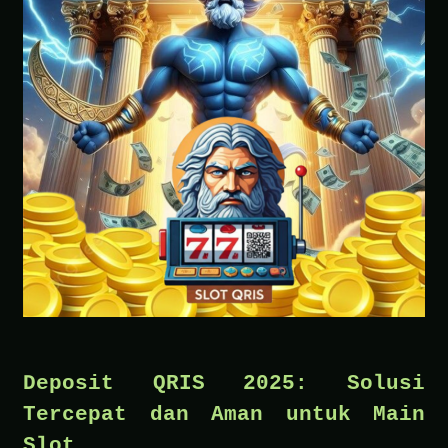
Deposit QRIS 2025: Solusi
Tercepat dan Aman untuk Main
Slot