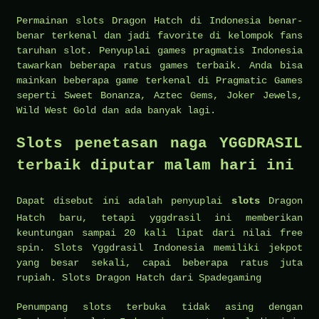
Permainan slots Dragon Hatch di Indonesia benar-
benar terkenal dan jadi favorite di kelompok fans
taruhan slot. Penyuplai games pragmatis Indonesia
tawarkan beberapa ratus games terbaik. Anda bisa
mainkan beberapa game terkenal di Pragmatic Games
seperti Sweet Bonanza, Aztec Gems, Joker Jewels,
Wild West Gold dan ada banyak lagi.
Slots penetasan naga YGGDRASIL
terbaik diputar malam hari ini
Dapat disebut ini adalah penyuplai
slots
Dragon
Hatch baru, tetapi yggdrasil ini memberikan
keuntungan sampai 20 kali lipat dari nilai free
spin. Slots Yggdrasil Indonesia memiliki jekpot
yang besar sekali, capai beberapa ratus juta
rupiah. Slots Dragon Hatch dari Spadegaming
Penumpang slots terbuka tidak asing dengan