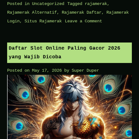
Posted in
Uncategorized
Tagged
rajamerak
,
Rajamerak Alternatif
,
Rajamerak Daftar
,
Rajamerak
on
Login
,
Situs Rajamerak
Leave a Comment
Tips
Memilih
Game
Daftar Slot Online Paling Gacor 2026
Slot
yang Wajib Dicoba
Online
Posted on
May 17, 2026
by
Super Duper
dengan
Bonus
Acak
Tinggi
untuk
Pengalaman
Bermain
Lebih