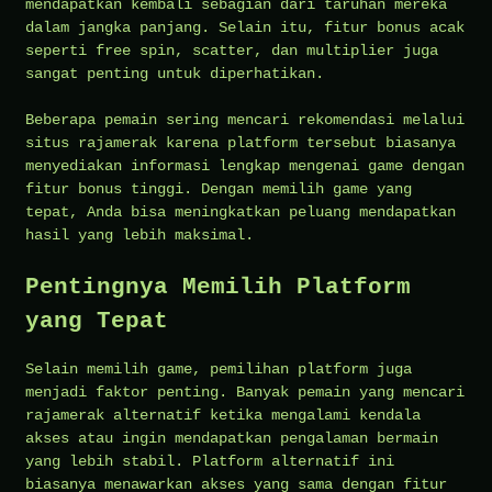
mendapatkan kembali sebagian dari taruhan mereka
dalam jangka panjang. Selain itu, fitur bonus acak
seperti free spin, scatter, dan multiplier juga
sangat penting untuk diperhatikan.
Beberapa pemain sering mencari rekomendasi melalui
situs rajamerak karena platform tersebut biasanya
menyediakan informasi lengkap mengenai game dengan
fitur bonus tinggi. Dengan memilih game yang
tepat, Anda bisa meningkatkan peluang mendapatkan
hasil yang lebih maksimal.
Pentingnya Memilih Platform
yang Tepat
Selain memilih game, pemilihan platform juga
menjadi faktor penting. Banyak pemain yang mencari
rajamerak alternatif ketika mengalami kendala
akses atau ingin mendapatkan pengalaman bermain
yang lebih stabil. Platform alternatif ini
biasanya menawarkan akses yang sama dengan fitur