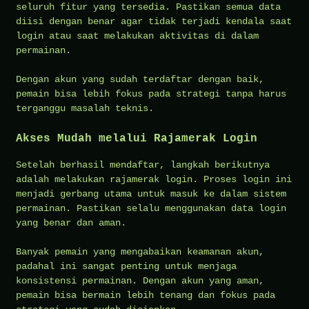
seluruh fitur yang tersedia. Pastikan semua data
diisi dengan benar agar tidak terjadi kendala saat
login atau saat melakukan aktivitas di dalam
permainan.
Dengan akun yang sudah terdaftar dengan baik,
pemain bisa lebih fokus pada strategi tanpa harus
terganggu masalah teknis.
Akses Mudah melalui Rajamerak Login
Setelah berhasil mendaftar, langkah berikutnya
adalah melakukan rajamerak login. Proses login ini
menjadi gerbang utama untuk masuk ke dalam sistem
permainan. Pastikan selalu menggunakan data login
yang benar dan aman.
Banyak pemain yang mengabaikan keamanan akun,
padahal ini sangat penting untuk menjaga
konsistensi permainan. Dengan akun yang aman,
pemain bisa bermain lebih tenang dan fokus pada