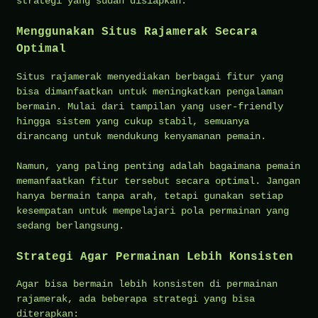
strategi yang sudah disiapkan.
Menggunakan Situs Rajamerak Secara
Optimal
Situs rajamerak menyediakan berbagai fitur yang
bisa dimanfaatkan untuk meningkatkan pengalaman
bermain. Mulai dari tampilan yang user-friendly
hingga sistem yang cukup stabil, semuanya
dirancang untuk mendukung kenyamanan pemain.
Namun, yang paling penting adalah bagaimana pemain
memanfaatkan fitur tersebut secara optimal. Jangan
hanya bermain tanpa arah, tetapi gunakan setiap
kesempatan untuk mempelajari pola permainan yang
sedang berlangsung.
Strategi Agar Permainan Lebih Konsisten
Agar bisa bermain lebih konsisten di permainan
rajamerak, ada beberapa strategi yang bisa
diterapkan: