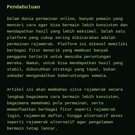
Pendahuluan
Dalam dunia permainan online, banyak pemain yang
mencari cara agar bisa bermain lebih konsisten dan
mendapatkan hasil yang lebih maksimal. Salah satu
platform yang cukup sering dibicarakan adalah
permainan rajamerak. Platform ini dikenal memiliki
berbagai fitur menarik yang membuat banyak
pengguna tertarik untuk mencoba peruntungan
mereka. Namun, untuk bisa mendapatkan hasil yang
stabil, dibutuhkan strategi yang tepat, bukan
sekadar mengandalkan keberuntungan semata.
Artikel ini akan membahas
situs rajamerak
secara
lengkap bagaimana cara bermain lebih konsisten,
bagaimana memahami pola permainan, serta
memanfaatkan berbagai fitur seperti rajamerak
login, rajamerak daftar, hingga alternatif akses
seperti rajamerak alternatif agar pengalaman
bermain tetap lancar.