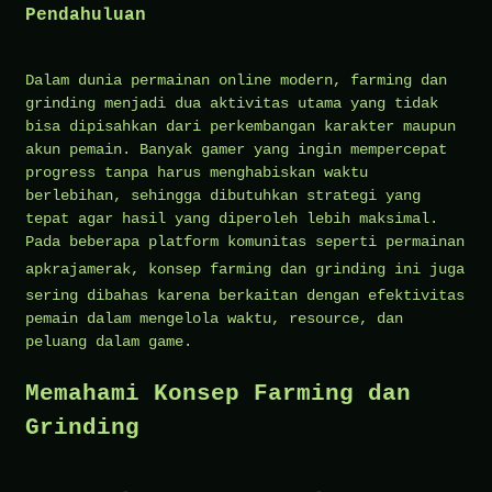
Pendahuluan
Dalam dunia permainan online modern, farming dan
grinding menjadi dua aktivitas utama yang tidak
bisa dipisahkan dari perkembangan karakter maupun
akun pemain. Banyak gamer yang ingin mempercepat
progress tanpa harus menghabiskan waktu
berlebihan, sehingga dibutuhkan strategi yang
tepat agar hasil yang diperoleh lebih maksimal.
Pada beberapa platform komunitas seperti permainan
apkrajamerak
, konsep farming dan grinding ini juga
sering dibahas karena berkaitan dengan efektivitas
pemain dalam mengelola waktu, resource, dan
peluang dalam game.
Memahami Konsep Farming dan
Grinding