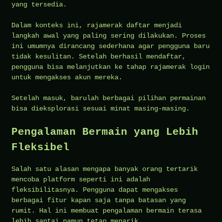
yang tersedia.
Dalam konteks ini, rajamerak daftar menjadi
langkah awal yang paling sering dilakukan. Proses
ini umumnya dirancang sederhana agar pengguna baru
tidak kesulitan. Setelah berhasil mendaftar,
pengguna bisa melanjutkan ke tahap rajamerak login
untuk mengakses akun mereka.
Setelah masuk, barulah berbagai pilihan permainan
bisa dieksplorasi sesuai minat masing-masing.
Pengalaman Bermain yang Lebih
Fleksibel
Salah satu alasan mengapa banyak orang tertarik
mencoba platform seperti ini adalah
fleksibilitasnya. Pengguna dapat mengakses
berbagai fitur kapan saja tanpa batasan yang
rumit. Hal ini membuat pengalaman bermain terasa
lebih santai namun tetap menarik.