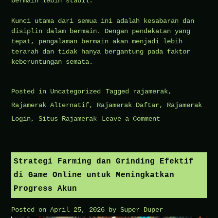
bermain lebih stabil.
Kunci utama dari semua ini adalah kesabaran dan
disiplin dalam bermain. Dengan pendekatan yang
tepat, pengalaman bermain akan menjadi lebih
terarah dan tidak hanya bergantung pada faktor
keberuntungan semata.
Posted in
Uncategorized
Tagged
rajamerak
,
Rajamerak Alternatif
,
Rajamerak Daftar
,
Rajamerak
on
Login
,
Situs Rajamerak
Leave a Comment
Strategi
Bermain
Agar
Strategi Farming dan Grinding Efektif
Lebih
di Game Online untuk Meningkatkan
Konsisten
Progress Akun
dan
Posted on
April 25, 2026
by
Super Duper
Gacor