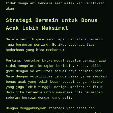
tidak mengalami kendala saat melakukan verifikasi
akun.
Strategi Bermain untuk Bonus
Acak Lebih Maksimal
Selain memilih game yang tepat, strategi bermain
juga berperan penting. Berikut beberapa tips
sederhana yang bisa membantu:
Pertama, tentukan batas modal sebelum bermain agar
tidak mengalami kerugian berlebih. Kedua, pilih
game dengan volatilitas sesuai gaya bermain Anda.
Game dengan volatilitas tinggi biasanya menawarkan
bonus acak yang lebih besar tetapi dengan risiko
yang juga lebih tinggi. Ketiga, manfaatkan fitur
demo jika tersedia untuk memahami pola permainan
sebelum bermain dengan uang asli.
Dengan menggabungkan strategi yang tepat dan