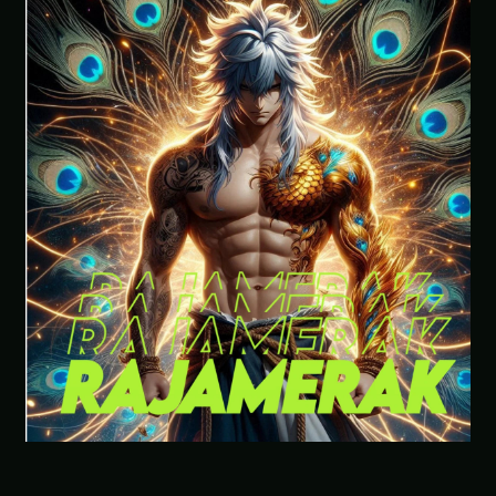
di
Permainan
Rajamerak