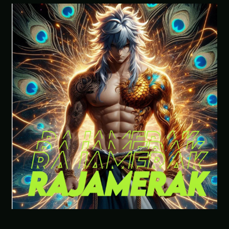
2026
yang
Wajib
Dicoba