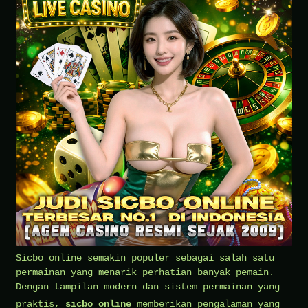
Sicbo online semakin populer sebagai salah satu
permainan yang menarik perhatian banyak pemain.
Dengan tampilan modern dan sistem permainan yang
praktis,
sicbo online
memberikan pengalaman yang