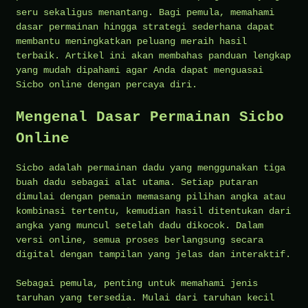
seru sekaligus menantang. Bagi pemula, memahami
dasar permainan hingga strategi sederhana dapat
membantu meningkatkan peluang meraih hasil
terbaik. Artikel ini akan membahas panduan lengkap
yang mudah dipahami agar Anda dapat menguasai
Sicbo online dengan percaya diri.
Mengenal Dasar Permainan Sicbo
Online
Sicbo adalah permainan dadu yang menggunakan tiga
buah dadu sebagai alat utama. Setiap putaran
dimulai dengan pemain memasang pilihan angka atau
kombinasi tertentu, kemudian hasil ditentukan dari
angka yang muncul setelah dadu dikocok. Dalam
versi online, semua proses berlangsung secara
digital dengan tampilan yang jelas dan interaktif.
Sebagai pemula, penting untuk memahami jenis
taruhan yang tersedia. Mulai dari taruhan kecil