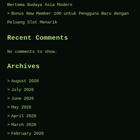
Bertema Budaya Asia Modern
Bonus New Member 100 untuk Pengguna Baru dengan
Peluang Slot Menarik
Recent Comments
No comments to show.
Archives
August 2026
July 2026
June 2026
May 2026
April 2026
March 2026
February 2026