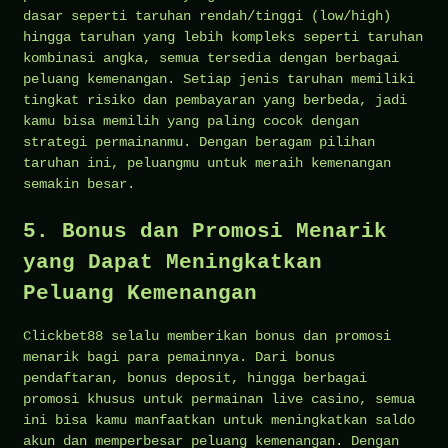
dasar seperti taruhan rendah/tinggi (low/high)
hingga taruhan yang lebih kompleks seperti taruhan
kombinasi angka, semua tersedia dengan berbagai
peluang kemenangan. Setiap jenis taruhan memiliki
tingkat risiko dan pembayaran yang berbeda, jadi
kamu bisa memilih yang paling cocok dengan
strategi permainanmu. Dengan beragam pilihan
taruhan ini, peluangmu untuk meraih kemenangan
semakin besar.
5.
Bonus dan Promosi Menarik
yang Dapat Meningkatkan
Peluang Kemenangan
Clickbet88 selalu memberikan bonus dan promosi
menarik bagi para pemainnya. Dari bonus
pendaftaran, bonus deposit, hingga berbagai
promosi khusus untuk permainan live casino, semua
ini bisa kamu manfaatkan untuk meningkatkan saldo
akun dan memperbesar peluang kemenangan. Dengan