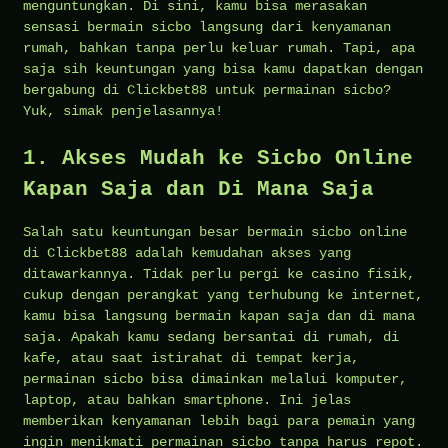
menguntungkan. Di sini, kamu bisa merasakan
sensasi bermain sicbo langsung dari kenyamanan
rumah, bahkan tanpa perlu keluar rumah. Tapi, apa
saja sih keuntungan yang bisa kamu dapatkan dengan
bergabung di Clickbet88 untuk permainan sicbo?
Yuk, simak penjelasannya!
1.
Akses Mudah ke Sicbo Online
Kapan Saja dan Di Mana Saja
Salah satu keuntungan besar bermain sicbo online
di Clickbet88 adalah kemudahan akses yang
ditawarkannya. Tidak perlu pergi ke casino fisik,
cukup dengan perangkat yang terhubung ke internet,
kamu bisa langsung bermain kapan saja dan di mana
saja. Apakah kamu sedang bersantai di rumah, di
kafe, atau saat istirahat di tempat kerja,
permainan sicbo bisa dimainkan melalui komputer,
laptop, atau bahkan smartphone. Ini jelas
memberikan kenyamanan lebih bagi para pemain yang
ingin menikmati permainan sicbo tanpa harus repot.