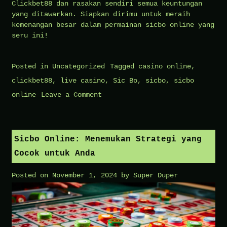
Clickbet88 dan rasakan sendiri semua keuntungan
yang ditawarkan. Siapkan dirimu untuk meraih
kemenangan besar dalam permainan sicbo online yang
seru ini!
Posted in
Uncategorized
Tagged
casino online
,
clickbet88
,
live casino
,
Sic Bo
,
sicbo
,
sicbo
on
online
Leave a Comment
Keuntungan
Bergabung
dengan
Sicbo Online: Menemukan Strategi yang
Clickbet88
Cocok untuk Anda
untuk
Posted on
November 1, 2024
by
Super Duper
Permainan
Sicbo
Online