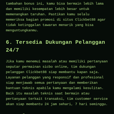
tambahan bonus ini, kamu bisa bermain lebih lama
dan memiliki kesempatan lebih besar untuk
memenangkan taruhan. Pastikan kamu selalu
memeriksa bagian promosi di situs Clickbet88 agar
tidak ketinggalan tawaran menarik yang bisa
menguntungkanmu.
6.
Tersedia Dukungan Pelanggan
24/7
Jika kamu menemui masalah atau memiliki pertanyaan
seputar permainan sicbo online, tim dukungan
pelanggan Clickbet88 siap membantu kapan saja.
Layanan pelanggan yang responsif dan profesional
siap menjawab semua pertanyaan dan memberikan
bantuan teknis apabila kamu mengalami kesulitan.
Baik itu masalah teknis saat bermain atau
pertanyaan terkait transaksi, tim customer service
akan siap membantu 24 jam sehari, 7 hari seminggu.