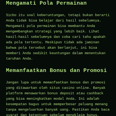
Mengamati Pola Permainan
Sicbo itu soal keberuntungan, tetapi bukan berarti
Anda tidak bisa belajar dari hasil sebelumnya.
Mengamati pola permainan bisa membantu Anda
mengembangkan strategi yang lebih baik. Lihat
hasil-hasil sebelumnya dan coba cari tahu apakah
ada pola tertentu. Meskipun tidak ada jaminan
bahwa pola tersebut akan berlanjut, ini bisa
memberi Anda sedikit keuntungan dalam menentukan
taruhan Anda.
Memanfaatkan Bonus dan Promosi
Jangan lupa untuk memanfaatkan bonus dan promosi
yang ditawarkan oleh situs casino online. Banyak
platform menawarkan bonus deposit atau cashback
yang bisa meningkatkan modal Anda. Ini adalah
kesempatan bagus untuk memperbesar peluang menang
tanpa mengeluarkan banyak uang. Pastikan Anda baca
syarat dan ketentuan sebelum mengklaim bonus,