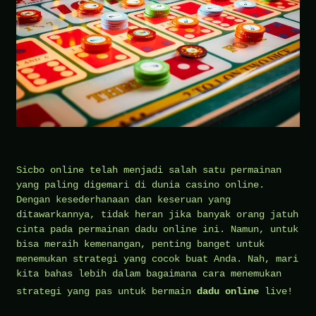
Sicbo online telah menjadi salah satu permainan
yang paling digemari di dunia casino online.
Dengan kesederhanaan dan keseruan yang
ditawarkannya, tidak heran jika banyak orang jatuh
cinta pada permainan dadu online ini. Namun, untuk
bisa meraih kemenangan, penting banget untuk
menemukan strategi yang cocok buat Anda. Nah, mari
kita bahas lebih dalam bagaimana cara menemukan
strategi yang pas untuk bermain
dadu online
live!