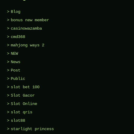
Blog
bonus new member
casinowazamba
cmd368
mahjong ways 2
NEW
News
Post
Public
slot bet 100
Slot Gacor
Slot Online
slot qris
slot88
starlight princess