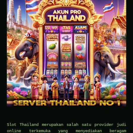
Slot Thailand merupakan salah satu provider judi
online terkemuka yang menyediakan beragam