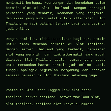
menikmati berbagai keuntungan dan kemudahan dalam
bermain slot di Slot Thailand. Dengan berbagai
permainan yang menarik, keamanan yang terjamin,
dan akses yang mudah melalui link alternatif, Slot
Thailand menjadi pilihan terbaik bagi para pecinta
judi online.
Dengan demikian, tidak ada alasan bagi para pemain
untuk tidak mencoba bermain di Slot Thailand.
Dengan server Thailand yang terbaik, permainan
slot yang menarik, dan link alternatif yang mudah
diakses, Slot Thailand adalah tempat yang tepat
untuk memuaskan hasrat bermain judi online. Jadi,
tunggu apalagi? Segeralah bergabung dan rasakan
sensasi bermain di Slot Thailand sekarang juga!
Posted in
Slot Gacor
Tagged
link slot gacor
thailand
,
server thailand
,
server thailand slot
,
on
slot thailand
,
thailand slot
Leave a Comment
Pilih