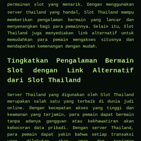
permainan slot yang menarik. Dengan menggunakan
server thailand
yang handal, Slot Thailand mampu
memberikan pengalaman bermain yang lancar dan
menyenangkan bagi para pemainnya. Selain itu, Slot
Thailand juga menyediakan link alternatif untuk
memudahkan para pemain mengakses situsnya dan
mendapatkan kemenangan dengan mudah.
Tingkatkan Pengalaman Bermain
Slot dengan Link Alternatif
dari Slot Thailand
Server Thailand yang digunakan oleh Slot Thailand
merupakan salah satu yang terbaik di dunia judi
online. Dengan kecepatan akses yang tinggi dan
keamanan yang terjamin, para pemain dapat bermain
tanpa adanya gangguan atau kekhawatiran akan
kebocoran data pribadi. Dengan server Thailand,
para pemain dapat yakin bahwa setiap transaksi
yang dilakukan akan aman dan terjamin