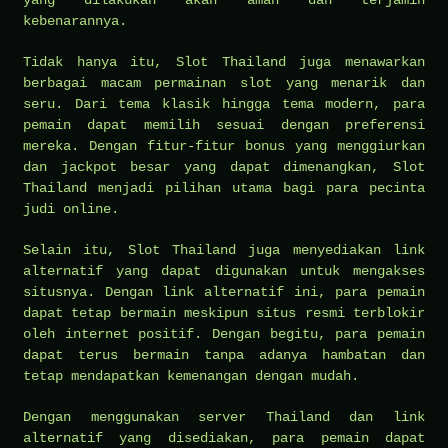
kebenarannya.
Tidak hanya itu, Slot Thailand juga menawarkan
berbagai macam permainan slot yang menarik dan
seru. Dari tema klasik hingga tema modern, para
pemain dapat memilih sesuai dengan preferensi
mereka. Dengan fitur-fitur bonus yang menggiurkan
dan jackpot besar yang dapat dimenangkan, Slot
Thailand menjadi pilihan utama bagi para pecinta
judi online.
Selain itu, Slot Thailand juga menyediakan link
alternatif yang dapat digunakan untuk mengakses
situsnya. Dengan link alternatif ini, para pemain
dapat tetap bermain meskipun situs resmi terblokir
oleh internet positif. Dengan begitu, para pemain
dapat terus bermain tanpa adanya hambatan dan
tetap mendapatkan kemenangan dengan mudah.
Dengan menggunakan server Thailand dan link
alternatif yang disediakan, para pemain dapat