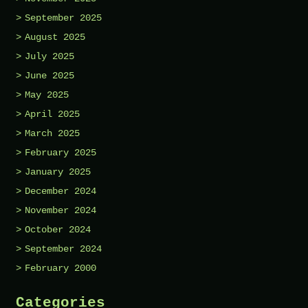
September 2025
August 2025
July 2025
June 2025
May 2025
April 2025
March 2025
February 2025
January 2025
December 2024
November 2024
October 2024
September 2024
February 2000
Categories