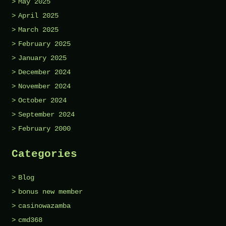
May 2025
April 2025
March 2025
February 2025
January 2025
December 2024
November 2024
October 2024
September 2024
February 2000
Categories
Blog
bonus new member
casinowazamba
cmd368