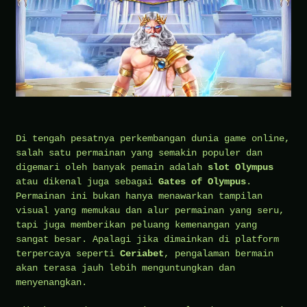
Di tengah pesatnya perkembangan dunia game online,
salah satu permainan yang semakin populer dan
digemari oleh banyak pemain adalah
slot Olympus
atau dikenal juga sebagai
Gates of Olympus
.
Permainan ini bukan hanya menawarkan tampilan
visual yang memukau dan alur permainan yang seru,
tapi juga memberikan peluang kemenangan yang
sangat besar. Apalagi jika dimainkan di platform
terpercaya seperti
Ceriabet
, pengalaman bermain
akan terasa jauh lebih menguntungkan dan
menyenangkan.