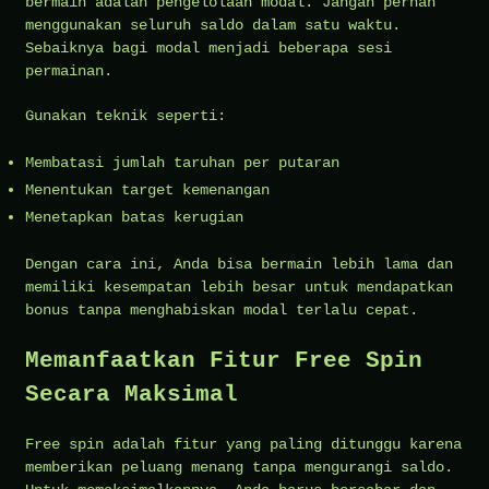
bermain adalah pengelolaan modal. Jangan pernah
menggunakan seluruh saldo dalam satu waktu.
Sebaiknya bagi modal menjadi beberapa sesi
permainan.
Gunakan teknik seperti:
Membatasi jumlah taruhan per putaran
Menentukan target kemenangan
Menetapkan batas kerugian
Dengan cara ini, Anda bisa bermain lebih lama dan
memiliki kesempatan lebih besar untuk mendapatkan
bonus tanpa menghabiskan modal terlalu cepat.
Memanfaatkan Fitur Free Spin
Secara Maksimal
Free spin adalah fitur yang paling ditunggu karena
memberikan peluang menang tanpa mengurangi saldo.