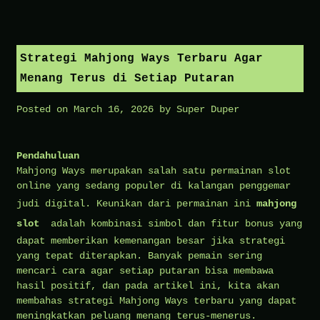
TRIK
MAHJONG
WAYS:
Strategi Mahjong Ways Terbaru Agar
CARA
Menang Terus di Setiap Putaran
MAKSIMALKAN
Posted on
March 16, 2026
by
Super Duper
BONUS
AGAR
MODAL
Pendahuluan
Mahjong Ways merupakan salah satu permainan slot
AMAN
online yang sedang populer di kalangan penggemar
judi digital. Keunikan dari permainan ini
mahjong
slot
adalah kombinasi simbol dan fitur bonus yang
dapat memberikan kemenangan besar jika strategi
yang tepat diterapkan. Banyak pemain sering
mencari cara agar setiap putaran bisa membawa
hasil positif, dan pada artikel ini, kita akan
membahas strategi Mahjong Ways terbaru yang dapat
meningkatkan peluang menang terus-menerus.