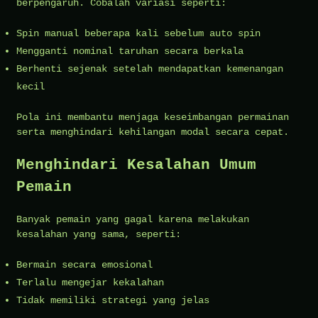
berpengaruh. Cobalah variasi seperti:
Spin manual beberapa kali sebelum auto spin
Mengganti nominal taruhan secara berkala
Berhenti sejenak setelah mendapatkan kemenangan
kecil
Pola ini membantu menjaga keseimbangan permainan
serta menghindari kehilangan modal secara cepat.
Menghindari Kesalahan Umum
Pemain
Banyak pemain yang gagal karena melakukan
kesalahan yang sama, seperti:
Bermain secara emosional
Terlalu mengejar kekalahan
Tidak memiliki strategi yang jelas