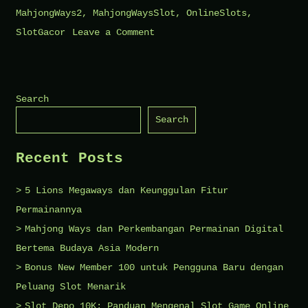
MahjongWays2
,
MahjongWaysSlot
,
OnlineSlots
,
on
SlotGacor
Leave a Comment
Strategi
Mahjong
Ways
Search
Terbaru
Search
Agar
Menang
Recent Posts
Terus
di
5 Lions Megaways dan Keunggulan Fitur
Setiap
Permainannya
Putaran
Mahjong Ways dan Perkembangan Permainan Digital
Bertema Budaya Asia Modern
Bonus New Member 100 untuk Pengguna Baru dengan
Peluang Slot Menarik
Slot Depo 10K: Panduan Mengenal Slot Game Online