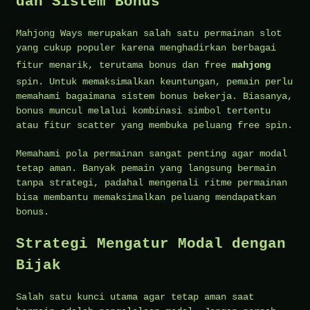
dan Sistem Bonus
Mahjong Ways merupakan salah satu permainan slot
yang cukup populer karena menghadirkan berbagai
fitur menarik, terutama bonus dan free
mahjong
spin. Untuk memaksimalkan keuntungan, pemain perlu
memahami bagaimana sistem bonus bekerja. Biasanya,
bonus muncul melalui kombinasi simbol tertentu
atau fitur scatter yang membuka peluang free spin.
Memahami pola permainan sangat penting agar modal
tetap aman. Banyak pemain yang langsung bermain
tanpa strategi, padahal mengenali ritme permainan
bisa membantu memaksimalkan peluang mendapatkan
bonus.
Strategi Mengatur Modal dengan
Bijak
Salah satu kunci utama agar tetap aman saat