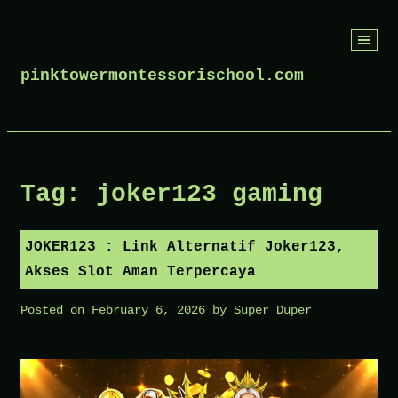
Skip
to
pinktowermontessorischool.com
content
Tag:
joker123 gaming
JOKER123 : Link Alternatif Joker123,
Akses Slot Aman Terpercaya
Posted on
February 6, 2026
by
Super Duper