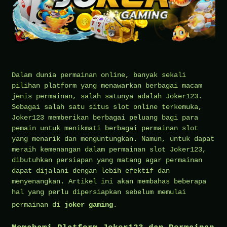
Dalam dunia permainan online, banyak sekali
pilihan platform yang menawarkan berbagai macam
jenis permainan, salah satunya adalah Joker123.
Sebagai salah satu situs slot online terkemuka,
Joker123 memberikan berbagai peluang bagi para
pemain untuk menikmati berbagai permainan slot
yang menarik dan menguntungkan. Namun, untuk dapat
meraih kemenangan dalam permainan slot Joker123,
dibutuhkan persiapan yang matang agar permainan
dapat dijalani dengan lebih efektif dan
menyenangkan. Artikel ini akan membahas beberapa
hal yang perlu dipersiapkan sebelum memulai
permainan di
joker gaming
.