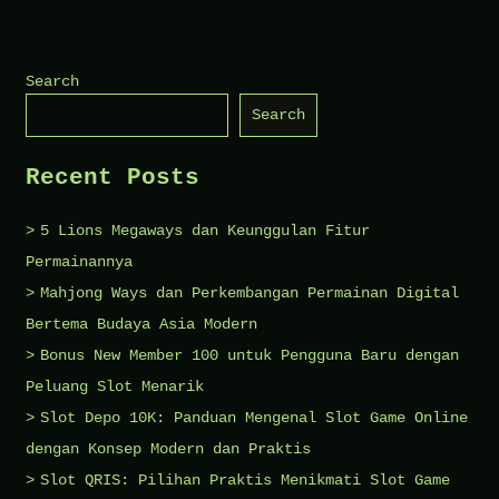
Bermain
di
Joker123
Search
Slot
Search
dengan
Persiapan
Recent Posts
yang
Matang
5 Lions Megaways dan Keunggulan Fitur
Permainannya
Mahjong Ways dan Perkembangan Permainan Digital
Bertema Budaya Asia Modern
Bonus New Member 100 untuk Pengguna Baru dengan
Peluang Slot Menarik
Slot Depo 10K: Panduan Mengenal Slot Game Online
dengan Konsep Modern dan Praktis
Slot QRIS: Pilihan Praktis Menikmati Slot Game