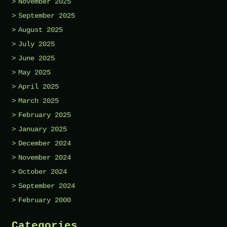
November 2025
September 2025
August 2025
July 2025
June 2025
May 2025
April 2025
March 2025
February 2025
January 2025
December 2024
November 2024
October 2024
September 2024
February 2000
Categories