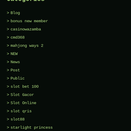
Blog
bonus new member
casinowazamba
cmd368
mahjong ways 2
NEW
News
Post
Public
slot bet 100
Slot Gacor
Slot Online
slot qris
slot88
starlight princess