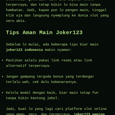
terpercaya, dan tetap bikin lo bisa main tanpa
hambatan. Jadi, kapan pun lo pengen main, tinggal
klik aja dan langsung nyemplung ke dunia slot yang
seru abis.
Tips Aman Main Joker123
Sebelum lo mulai, ada beberapa tips biar main
joker123 indonesia
makin nyaman:
Pastikan selalu pakai link resmi atau link
alternatif terpercaya.
Jangan gampang tergoda bonus yang terdengar
terlalu wah, cek dulu kebenarannya.
Kelola modal dengan baik, biar main tetap fun
tanpa bikin kantong jebol.
Jadi, buat lo yang lagi cari platform slot online
yang aman, seru, dan terpercaya,
joker123 gaming