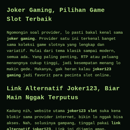
Joker Gaming, Pilihan Game
Slot Terbaik
Ngomongin soal provider, lo pasti bakal kenal sama
joker gaming
. Provider satu ini terkenal banget
sama koleksi game slotnya yang lengkap dan
variatif. Mulai dari tema klasik sampai modern,
semua ada. Yang paling penting, RTP atau peluang
menangnya cukup tinggi, jadi kesempatan menang lo
makin gede. Makanya, gak heran kalau
joker123
gaming
jadi favorit para pecinta slot online.
Link Alternatif Joker123, Biar
Main Nggak Terputus
Kadang nih, website utama
joker123 slot
suka kena
blokir sama provider internet, bikin lo nggak bisa
akses. Nah, solusinya gampang, tinggal pakai
link
alternatif joker123
. Link ini dijamin aman,