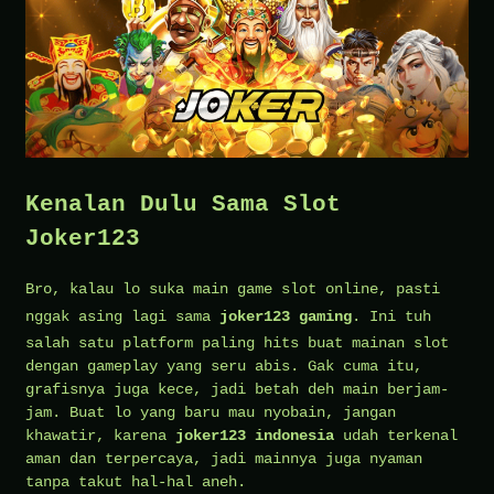
Kenalan Dulu Sama Slot
Joker123
Bro, kalau lo suka main game slot online, pasti
nggak asing lagi sama
joker123 gaming
. Ini tuh
salah satu platform paling hits buat mainan slot
dengan gameplay yang seru abis. Gak cuma itu,
grafisnya juga kece, jadi betah deh main berjam-
jam. Buat lo yang baru mau nyobain, jangan
khawatir, karena
joker123 indonesia
udah terkenal
aman dan terpercaya, jadi mainnya juga nyaman
tanpa takut hal-hal aneh.