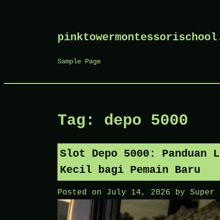
Skip
pinktowermontessorischool
to
content
Sample Page
Tag:
depo 5000
Slot Depo 5000: Panduan L
Kecil bagi Pemain Baru
Posted on
July 14, 2026
by
Super 