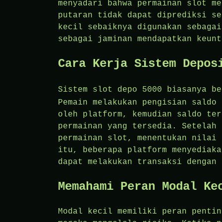
menyadari bahwa permainan slot me
putaran tidak dapat diprediksi se
kecil sebaiknya digunakan sebagai
sebagai jaminan mendapatkan keunt
Cara Kerja Sistem Depos
Sistem
slot depo 5000
biasanya be
Pemain melakukan pengisian saldo 
oleh platform, kemudian saldo ter
permainan yang tersedia. Setelah 
permainan slot, menentukan nilai 
itu, beberapa platform menyediaka
dapat melakukan transaksi dengan 
Memahami Peran Modal Ke
Modal kecil memiliki peran pentin