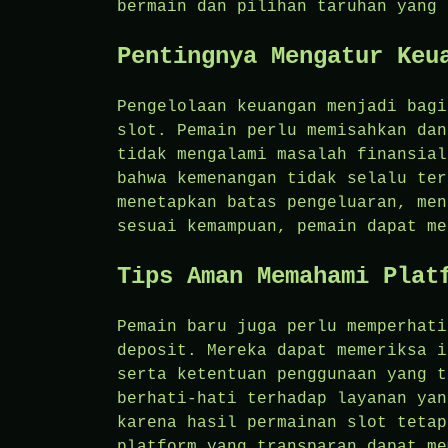
bermain dan pilihan taruhan yang 
Pentingnya Mengatur Keu
Pengelolaan keuangan menjadi bagi
slot. Pemain perlu memisahkan dan
tidak mengalami masalah finansial
bahwa kemenangan tidak selalu ter
menetapkan batas pengeluaran, men
sesuai kemampuan, pemain dapat me
Tips Aman Memahami Plat
Pemain baru juga perlu memperhati
deposit. Mereka dapat memeriksa i
serta ketentuan penggunaan yang t
berhati-hati terhadap layanan yan
karena hasil permainan slot tetap
platform yang transparan dapat me