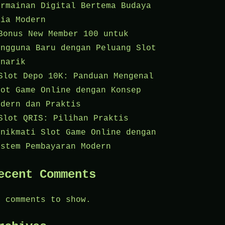
ermainan Digital Bertema Budaya
sia Modern
Bonus New Member 100 untuk
engguna Baru dengan Peluang Slot
enarik
Slot Depo 10K: Panduan Mengenal
lot Game Online dengan Konsep
odern dan Praktis
Slot QRIS: Pilihan Praktis
enikmati Slot Game Online dengan
istem Pembayaran Modern
ecent Comments
o comments to show.