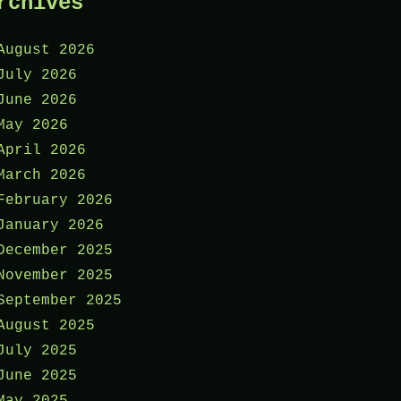
rchives
August 2026
July 2026
June 2026
May 2026
April 2026
March 2026
February 2026
January 2026
December 2025
November 2025
September 2025
August 2025
July 2025
June 2025
May 2025