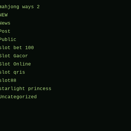
mahjong ways 2
NEW
News
Post
Public
slot bet 100
Slot Gacor
Slot Online
slot qris
slot88
starlight princess
Uncategorized