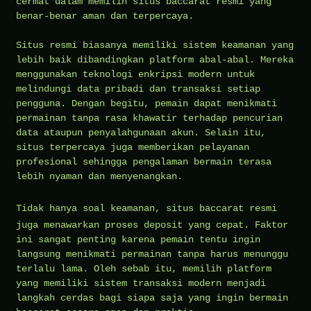
cermat dalam memilih situs baccarat resmi yang
benar-benar aman dan terpercaya.
Situs resmi biasanya memiliki sistem keamanan yang
lebih baik dibandingkan platform abal-abal. Mereka
menggunakan teknologi enkripsi modern untuk
melindungi data pribadi dan transaksi setiap
pengguna. Dengan begitu, pemain dapat menikmati
permainan tanpa rasa khawatir terhadap pencurian
data ataupun penyalahgunaan akun. Selain itu,
situs terpercaya juga memberikan pelayanan
profesional sehingga pengalaman bermain terasa
lebih nyaman dan menyenangkan.
Tidak hanya soal keamanan,
situs baccarat
resmi
juga menawarkan proses deposit yang cepat. Faktor
ini sangat penting karena pemain tentu ingin
langsung menikmati permainan tanpa harus menunggu
terlalu lama. Oleh sebab itu, memilih platform
yang memiliki sistem transaksi modern menjadi
langkah cerdas bagi siapa saja yang ingin bermain