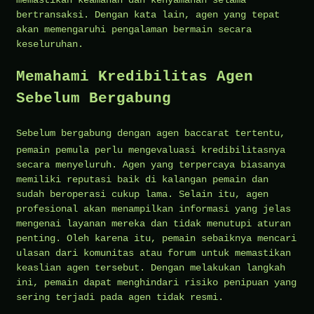
bertransaksi. Dengan kata lain, agen yang tepat
akan memengaruhi pengalaman bermain secara
keseluruhan.
Memahami Kredibilitas Agen
Sebelum Bergabung
Sebelum bergabung dengan
agen baccarat
tertentu,
pemain pemula perlu mengevaluasi kredibilitasnya
secara menyeluruh. Agen yang terpercaya biasanya
memiliki reputasi baik di kalangan pemain dan
sudah beroperasi cukup lama. Selain itu, agen
profesional akan menampilkan informasi yang jelas
mengenai layanan mereka dan tidak menutupi aturan
penting. Oleh karena itu, pemain sebaiknya mencari
ulasan dari komunitas atau forum untuk memastikan
keaslian agen tersebut. Dengan melakukan langkah
ini, pemain dapat menghindari risiko penipuan yang
sering terjadi pada agen tidak resmi.