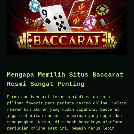
untuk
Pemain
Pemula
Mengapa Memilih Situs Baccarat
Resmi Sangat Penting
Permainan baccarat terus menjadi salah satu
pilihan favorit para pecinta casino online. Selain
menawarkan aturan yang mudah dipahami, baccarat
juga memberikan sensasi permainan yang cepat dan
menegangkan. Namun, di tengah banyaknya platform
perjudian online saat ini, pemain harus lebih