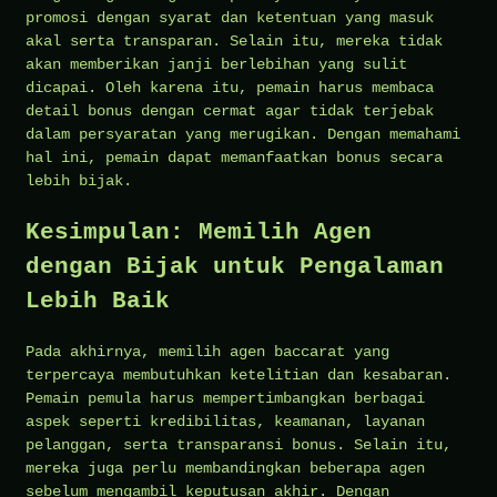
promosi dengan syarat dan ketentuan yang masuk
akal serta transparan. Selain itu, mereka tidak
akan memberikan janji berlebihan yang sulit
dicapai. Oleh karena itu, pemain harus membaca
detail bonus dengan cermat agar tidak terjebak
dalam persyaratan yang merugikan. Dengan memahami
hal ini, pemain dapat memanfaatkan bonus secara
lebih bijak.
Kesimpulan: Memilih Agen
dengan Bijak untuk Pengalaman
Lebih Baik
Pada akhirnya, memilih agen baccarat yang
terpercaya membutuhkan ketelitian dan kesabaran.
Pemain pemula harus mempertimbangkan berbagai
aspek seperti kredibilitas, keamanan, layanan
pelanggan, serta transparansi bonus. Selain itu,
mereka juga perlu membandingkan beberapa agen
sebelum mengambil keputusan akhir. Dengan