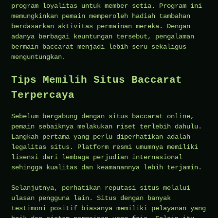
program loyalitas untuk member setia. Program ini
memungkinkan pemain memperoleh hadiah tambahan
berdasarkan aktivitas permainan mereka. Dengan
adanya berbagai keuntungan tersebut, pengalaman
bermain baccarat menjadi lebih seru sekaligus
menguntungkan.
Tips Memilih Situs Baccarat
Terpercaya
Sebelum bergabung dengan situs baccarat online,
pemain sebaiknya melakukan riset terlebih dahulu.
Langkah pertama yang perlu diperhatikan adalah
legalitas situs. Platform resmi umumnya memiliki
lisensi dari lembaga perjudian internasional
sehingga kualitas dan keamanannya lebih terjamin.
Selanjutnya, perhatikan reputasi situs melalui
ulasan pengguna lain. Situs dengan banyak
testimoni positif biasanya memiliki pelayanan yang