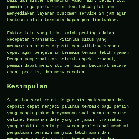
baik dan sistem permainan yang fair. Selain itu,
pemain juga perlu memastikan bahwa platform
menyediakan layanan customer service 24 jam agar
bantuan selalu tersedia kapan pun dibutuhkan.
Faktor lain yang tidak kalah penting adalah
kecepatan transaksi. Pilihlah situs yang
menawarkan proses deposit dan withdraw secara
cepat agar pengalaman bermain terasa lebih nyaman.
Dengan memperhatikan seluruh aspek tersebut,
pemain dapat menikmati permainan baccarat secara
aman, praktis, dan menyenangkan.
Kesimpulan
Situs baccarat resmi dengan sistem keamanan dan
deposit cepat menjadi pilihan terbaik bagi pemain
yang menginginkan kenyamanan saat bermain casino
online. Keamanan data yang terjamin, transaksi
yang praktis, serta pelayanan profesional membuat
pengalaman bermain menjadi lebih aman dan