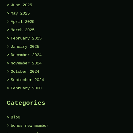
June 2025
May 2025
April 2025
March 2025
February 2025
January 2025
December 2024
November 2024
October 2024
September 2024
February 2000
Categories
Blog
bonus new member