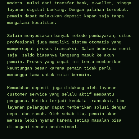
modern, mulai dari transfer bank, e-wallet, hingga
layanan digital banking. Dengan pilihan tersebut,
pemain dapat melakukan deposit kapan saja tanpa
mengalami kesulitan.
Selain menyediakan banyak metode pembayaran, situs
profesional juga memiliki sistem otomatis yang
mempercepat proses transaksi. Dalam beberapa menit
saja, saldo biasanya langsung masuk ke akun
pemain. Proses yang cepat ini tentu memberikan
keuntungan besar karena pemain tidak perlu
menunggu lama untuk mulai bermain.
Kemudahan deposit juga didukung oleh layanan
customer service yang selalu aktif membantu
pengguna. Ketika terjadi kendala transaksi, tim
layanan pelanggan dapat memberikan solusi dengan
cepat dan ramah. Oleh sebab itu, pemain akan
merasa lebih nyaman karena setiap masalah bisa
ditangani secara profesional.