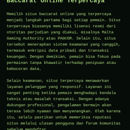
Baccarat Online Terpercaya
Memilih situs baccarat online yang terpercaya
menjadi langkah pertama bagi setiap pemain. Situs
terpercaya biasanya memiliki lisensi resmi dari
otoritas perjudian yang diakui, misalnya Malta
Gaming Authority atau PAGCOR. Selain itu, situs
tersebut menerapkan sistem keamanan yang canggih,
termasuk enkripsi data pribadi dan transaksi
keuangan. Dengan demikian, pemain bisa fokus pada
permainan tanpa khawatir terhadap penipuan atau
kebocoran data.
Selain keamanan, situs terpercaya menawarkan
layanan pelanggan yang responsif. Layanan ini
sangat penting ketika pemain menghadapi kendala
teknis atau masalah transaksi. Dengan adanya
dukungan profesional, pengalaman bermain akan
terasa lebih nyaman dan menyenangkan. Oleh karena
itu, selalu pastikan untuk memeriksa reputasi
situs melalui ulasan pengguna dan forum komunitas
sebelum mendaftar.