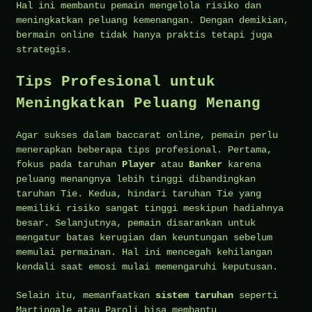
Hal ini membantu pemain mengelola risiko dan
meningkatkan peluang kemenangan. Dengan demikian,
bermain online tidak hanya praktis tetapi juga
strategis.
Tips Profesional untuk
Meningkatkan Peluang Menang
Agar sukses dalam baccarat online, pemain perlu
menerapkan beberapa tips profesional. Pertama,
fokus pada taruhan
Player
atau
Banker
karena
peluang menangnya lebih tinggi dibandingkan
taruhan Tie. Kedua, hindari taruhan Tie yang
memiliki risiko sangat tinggi meskipun hadiahnya
besar. Selanjutnya, pemain disarankan untuk
mengatur batas kerugian dan keuntungan sebelum
memulai permainan. Hal ini mencegah kehilangan
kendali saat emosi mulai memengaruhi keputusan.
Selain itu, memanfaatkan
sistem taruhan
seperti
Martingale atau Paroli bisa membantu