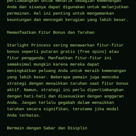
pertimbangkan untuk menarik sebagian kemenangan
Anda dan sisanya dapat digunakan untuk melanjutkan
permainan. Hal ini penting untuk mengamankan
keuntungan dan mencegah kerugian yang lebih besar.
Memanfaatkan Fitur Bonus dan Taruhan
Starlight Princess sering menawarkan fitur-fitur
bonus seperti putaran gratis (free spins) atau
fitur pengganda. Manfaatkan fitur-fitur ini
semaksimal mungkin karena mereka dapat
meningkatkan peluang Anda untuk meraih kemenangan
yang lebih besar. Beberapa pemain juga mencoba
strategi dengan menaikkan taruhan saat fitur bonus
aktif. Namun, strategi ini perlu dipertimbangkan
dengan hati-hati dan disesuaikan dengan anggaran
Anda. Jangan terlalu gegabah dalam menaikkan
taruhan secara signifikan, terutama jika modal
Anda terbatas.
Bermain dengan Sabar dan Disiplin