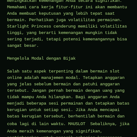
meningkatkan kemenangan Anda secara signifikan.
Memahami cara kerja fitur-fitur ini akan membantu
Anda membuat keputusan yang lebih tepat saat
bermain. Perhatikan juga volatilitas permainan.
Starlight Princess cenderung memiliki volatilitas
tinggi, yang berarti kemenangan mungkin tidak
sering terjadi, tetapi potensi kemenangannya bisa
sangat besar.
Mengelola Modal dengan Bijak
Salah satu aspek terpenting dalam bermain slot
online adalah manajemen modal. Tetapkan anggaran
yang jelas sebelum bermain dan patuhi anggaran
tersebut. Jangan pernah bermain dengan uang yang
tidak mampu Anda hilangkan. Bagi anggaran Anda
menjadi beberapa sesi permainan dan tetapkan batas
kerugian untuk setiap sesi. Jika Anda mencapai
batas kerugian tersebut, berhentilah bermain dan
coba lagi di lain waktu.
MAUSLOT
Sebaliknya, jika
Anda meraih kemenangan yang signifikan,