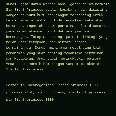
Kunci utama untuk meraih hasil gacor dalam bermain
Starlight Princess adalah kesabaran dan disiplin.
Jangan terburu-buru dan jangan terpancing untuk
terus bermain meskipun Anda mengalami kekalahan
beruntun. Ingatlah bahwa permainan slot didasarkan
pada keberuntungan dan tidak ada jaminan
kemenangan. Tetaplah tenang, patuhi strategi yang
telah Anda tetapkan, dan nikmati proses
permainannya. Dengan manajemen modal yang baik,
pemahaman yang kuat tentang mekanisme permainan,
dan kesabaran, Anda dapat meningkatkan peluang
Anda untuk meraih kemenangan yang memuaskan di
Starlight Princess.
Posted in
Uncategorized
Tagged
princess 1000
,
princess slot
,
slot princess
,
starlight princess
,
starlight princess 1000