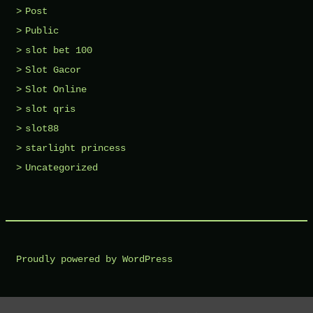
Post
Public
slot bet 100
Slot Gacor
Slot Online
slot qris
slot88
starlight princess
Uncategorized
Proudly powered by WordPress