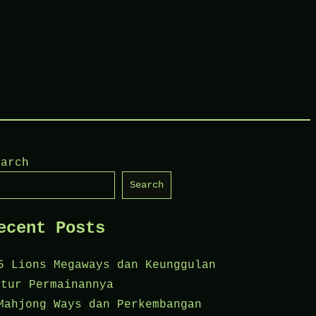
earch
Search
ecent Posts
5 Lions Megaways dan Keunggulan
itur Permainannya
Mahjong Ways dan Perkembangan