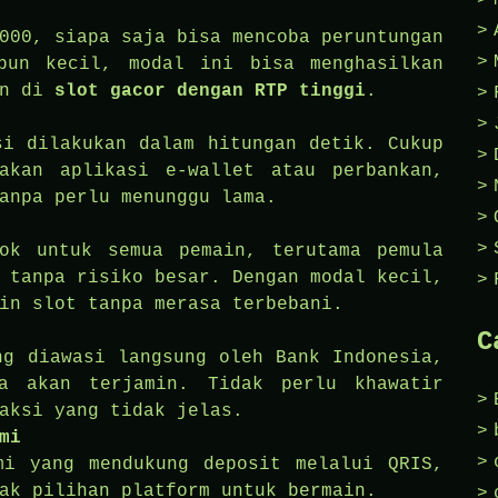
000, siapa saja bisa mencoba peruntungan
pun kecil, modal ini bisa menghasilkan
in di
slot gacor dengan RTP tinggi
.
si dilakukan dalam hitungan detik. Cukup
akan aplikasi e-wallet atau perbankan,
anpa perlu menunggu lama.
ok untuk semua pemain, terutama pemula
 tanpa risiko besar. Dengan modal kecil,
in slot tanpa merasa terbebani.
C
ng diawasi langsung oleh Bank Indonesia,
da akan terjamin. Tidak perlu khawatir
aksi yang tidak jelas.
mi
mi yang mendukung deposit melalui QRIS,
ak pilihan platform untuk bermain.