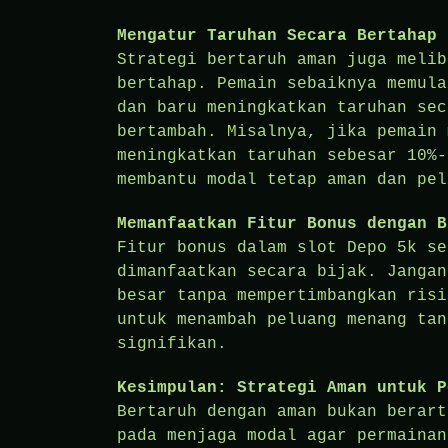
Mengatur Taruhan Secara Bertahap
Strategi bertaruh aman juga melib
bertahap. Pemain sebaiknya memula
dan baru meningkatkan taruhan sec
bertambah. Misalnya, jika pemain 
meningkatkan taruhan sebesar 10%-
membantu modal tetap aman dan pel
Memanfaatkan Fitur Bonus dengan B
Fitur bonus dalam slot Depo 5k se
dimanfaatkan secara bijak. Jangan
besar tanpa mempertimbangkan risi
untuk menambah peluang menang tan
signifikan.
Kesimpulan: Strategi Aman untuk P
Bertaruh dengan aman bukan berart
pada menjaga modal agar permainan