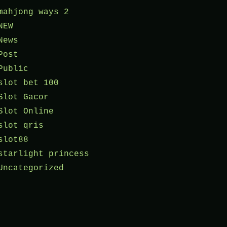
mahjong ways 2
NEW
News
Post
Public
slot bet 100
Slot Gacor
Slot Online
slot qris
slot88
starlight princess
Uncategorized