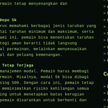
rmain tetap menyenangkan dan
Depo 5k
rus memahami berbagai jenis taruhan yang
lai taruhan minimum dan maksimum, serta
ami ini, pemain bisa menentukan taruhan
tegi aman berarti tidak langsung
al permainan, melainkan menyesuaikan
al dan peluang kemenangan.
 Tetap Terjaga
manajemen modal. Pemain harus membagi
C
rmain. Misalnya, modal 5k bisa dibagi
sing 500. Dengan cara ini, pemain tetap
 meminimalkan risiko kehilangan semua
ing untuk menetapkan batas kerugian
pemain disarankan untuk berhenti dan