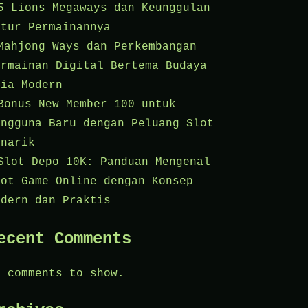
5 Lions Megaways dan Keunggulan
itur Permainannya
Mahjong Ways dan Perkembangan
ermainan Digital Bertema Budaya
sia Modern
Bonus New Member 100 untuk
engguna Baru dengan Peluang Slot
enarik
Slot Depo 10K: Panduan Mengenal
lot Game Online dengan Konsep
odern dan Praktis
ecent Comments
o comments to show.