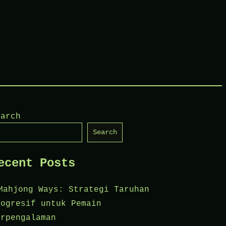
earch
Search
ecent Posts
Mahjong Ways: Strategi Taruhan
rogresif untuk Pemain
erpengalaman