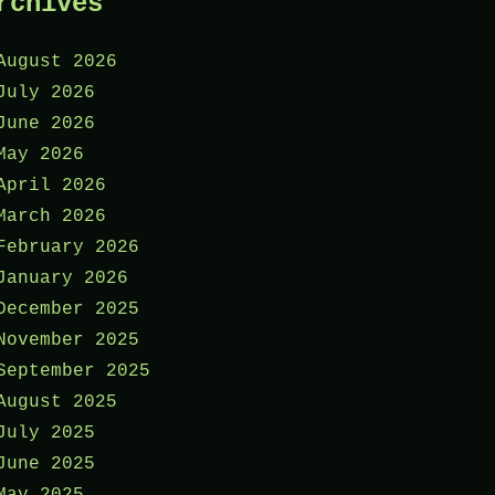
rchives
August 2026
July 2026
June 2026
May 2026
April 2026
March 2026
February 2026
January 2026
December 2025
November 2025
September 2025
August 2025
July 2025
June 2025
May 2025