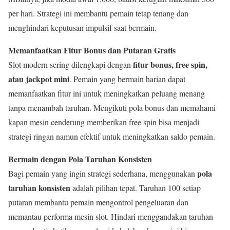
per hari. Strategi ini membantu pemain tetap tenang dan
menghindari keputusan impulsif saat bermain.
Memanfaatkan Fitur Bonus dan Putaran Gratis
fitur bonus, free spin,
Slot modern sering dilengkapi dengan
atau jackpot mini
. Pemain yang bermain harian dapat
memanfaatkan fitur ini untuk meningkatkan peluang menang
tanpa menambah taruhan. Mengikuti pola bonus dan memahami
kapan mesin cenderung memberikan free spin bisa menjadi
strategi ringan namun efektif untuk meningkatkan saldo pemain.
Bermain dengan Pola Taruhan Konsisten
pola
Bagi pemain yang ingin strategi sederhana, menggunakan
taruhan konsisten
adalah pilihan tepat. Taruhan 100 setiap
putaran membantu pemain mengontrol pengeluaran dan
memantau performa mesin slot. Hindari menggandakan taruhan