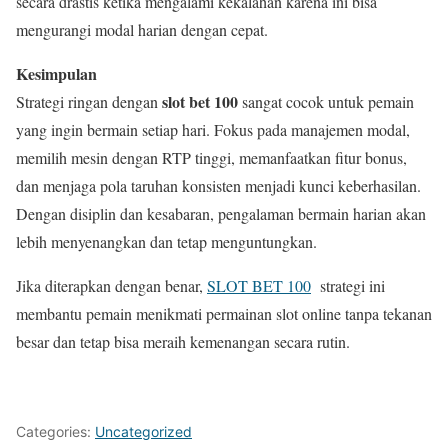
secara drastis ketika mengalami kekalahan karena ini bisa
mengurangi modal harian dengan cepat.
Kesimpulan
slot bet 100
Strategi ringan dengan
sangat cocok untuk pemain
yang ingin bermain setiap hari. Fokus pada manajemen modal,
memilih mesin dengan RTP tinggi, memanfaatkan fitur bonus,
dan menjaga pola taruhan konsisten menjadi kunci keberhasilan.
Dengan disiplin dan kesabaran, pengalaman bermain harian akan
lebih menyenangkan dan tetap menguntungkan.
Jika diterapkan dengan benar,
SLOT BET 100
strategi ini
membantu pemain menikmati permainan slot online tanpa tekanan
besar dan tetap bisa meraih kemenangan secara rutin.
Categories:
Uncategorized