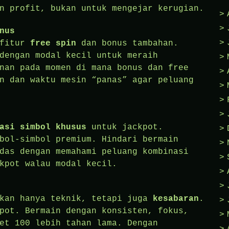
n profit, bukan untuk mengejar kerugian.
nus
 fitur
free spin
dan bonus tambahan.
dengan modal kecil untuk meraih
nan pada momen di mana bonus dan free
n dan waktu mesin “panas” agar peluang
asi simbol khusus
untuk jackpot.
bol-simbol premium. Hindari bermain
das dengan memahami peluang kombinasi
kpot walau modal kecil.
ukan hanya teknik, tetapi juga
kesabaran
.
pot. Bermain dengan konsisten, fokus,
et 100 lebih tahan lama. Dengan