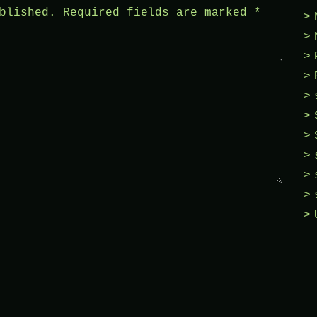
blished.
Required fields are marked
*