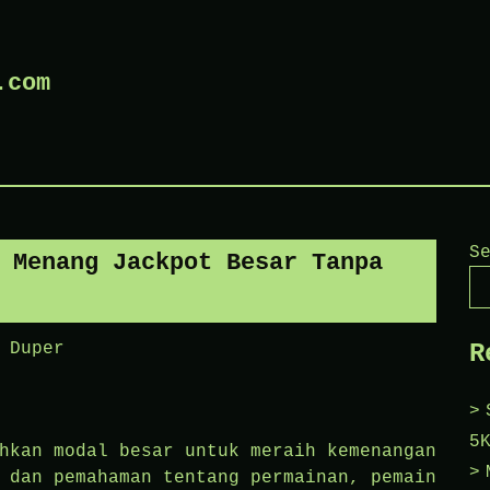
.com
S
 Menang Jackpot Besar Tanpa
R
 Duper
5
hkan modal besar untuk meraih kemenangan
 dan pemahaman tentang permainan, pemain