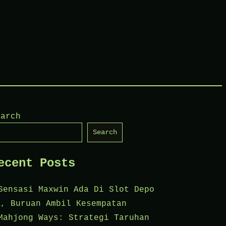
earch
Search
ecent Posts
Sensasi Maxwin Ada Di Slot Depo
K, Buruan Ambil Kesempatan
Mahjong Ways: Strategi Taruhan