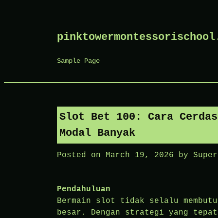
Skip
pinktowermontessorischool
to
content
Sample Page
Slot Bet 100: Cara Cerdas
Modal Banyak
Posted on
March 19, 2026
by
Super
Pendahuluan
Bermain slot tidak selalu membutu
besar. Dengan strategi yang tepat