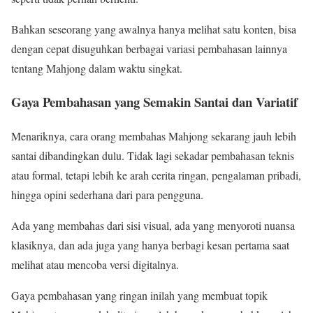
Bahkan seseorang yang awalnya hanya melihat satu konten, bisa
dengan cepat disuguhkan berbagai variasi pembahasan lainnya
tentang Mahjong dalam waktu singkat.
Gaya Pembahasan yang Semakin Santai dan Variatif
Menariknya, cara orang membahas Mahjong sekarang jauh lebih
santai dibandingkan dulu. Tidak lagi sekadar pembahasan teknis
atau formal, tetapi lebih ke arah cerita ringan, pengalaman pribadi,
hingga opini sederhana dari para pengguna.
Ada yang membahas dari sisi visual, ada yang menyoroti nuansa
klasiknya, dan ada juga yang hanya berbagi kesan pertama saat
melihat atau mencoba versi digitalnya.
Gaya pembahasan yang ringan inilah yang membuat topik