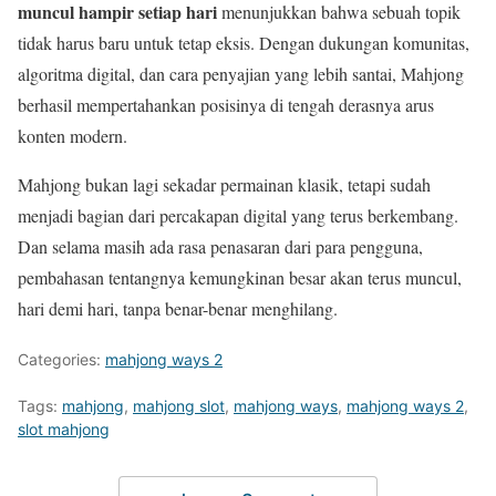
muncul hampir setiap hari
menunjukkan bahwa sebuah topik
tidak harus baru untuk tetap eksis. Dengan dukungan komunitas,
algoritma digital, dan cara penyajian yang lebih santai, Mahjong
berhasil mempertahankan posisinya di tengah derasnya arus
konten modern.
Mahjong bukan lagi sekadar permainan klasik, tetapi sudah
menjadi bagian dari percakapan digital yang terus berkembang.
Dan selama masih ada rasa penasaran dari para pengguna,
pembahasan tentangnya kemungkinan besar akan terus muncul,
hari demi hari, tanpa benar-benar menghilang.
Categories:
mahjong ways 2
Tags:
mahjong
,
mahjong slot
,
mahjong ways
,
mahjong ways 2
,
slot mahjong