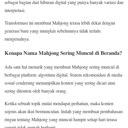
sebagai bagian dari hiburan digital yang punya banyak variasi dan
interpretasi.
Transformasi ini membuat Mahjong terasa lebih dekat dengan
generasi baru yang mungkin sebelumnya tidak terlalu
mengenalnya.
Kenapa Nama Mahjong Sering Muncul di Beranda?
Ada satu hal menarik yang membuat Mahjong sering muncul di
berbagai platform: algoritma digital. Sistem rekomendasi di media
sosial cenderung menampilkan konten yang sering dicari atau
sering ditonton oleh banyak orang.
Ketika sebuah topik mulai mendapat perhatian, maka konten
sejenis akan ikut bermunculan. Inilah yang membuat pembahasan
ringan tentang Mahjong yang muncul hampir setiap hari terasa
seperti tidak pernah berhenti.