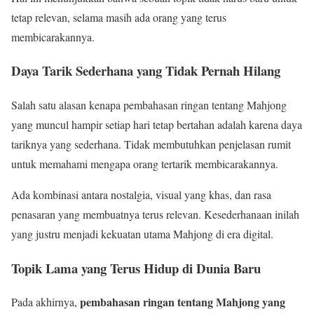
tetap relevan, selama masih ada orang yang terus
membicarakannya.
Daya Tarik Sederhana yang Tidak Pernah Hilang
Salah satu alasan kenapa pembahasan ringan tentang Mahjong
yang muncul hampir setiap hari tetap bertahan adalah karena daya
tariknya yang sederhana. Tidak membutuhkan penjelasan rumit
untuk memahami mengapa orang tertarik membicarakannya.
Ada kombinasi antara nostalgia, visual yang khas, dan rasa
penasaran yang membuatnya terus relevan. Kesederhanaan inilah
yang justru menjadi kekuatan utama Mahjong di era digital.
Topik Lama yang Terus Hidup di Dunia Baru
pembahasan ringan tentang Mahjong yang
Pada akhirnya,