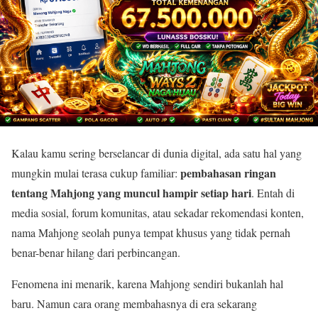
Kalau kamu sering berselancar di dunia digital, ada satu hal yang
pembahasan ringan
mungkin mulai terasa cukup familiar:
tentang Mahjong yang muncul hampir setiap hari
. Entah di
media sosial, forum komunitas, atau sekadar rekomendasi konten,
nama Mahjong seolah punya tempat khusus yang tidak pernah
benar-benar hilang dari perbincangan.
Fenomena ini menarik, karena Mahjong sendiri bukanlah hal
baru. Namun cara orang membahasnya di era sekarang