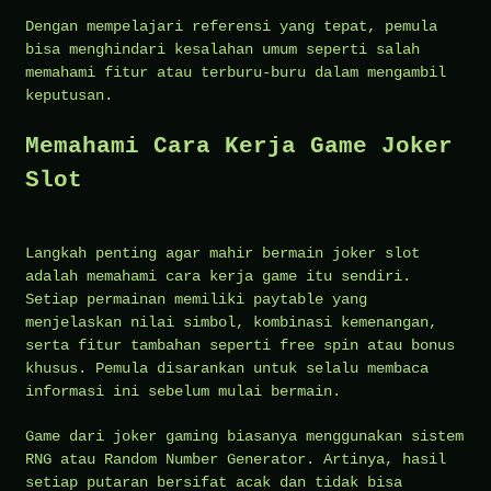
Dengan mempelajari referensi yang tepat, pemula
bisa menghindari kesalahan umum seperti salah
memahami fitur atau terburu-buru dalam mengambil
keputusan.
Memahami Cara Kerja Game Joker
Slot
Langkah penting agar mahir bermain joker slot
adalah memahami cara kerja game itu sendiri.
Setiap permainan memiliki paytable yang
menjelaskan nilai simbol, kombinasi kemenangan,
serta fitur tambahan seperti free spin atau bonus
khusus. Pemula disarankan untuk selalu membaca
informasi ini sebelum mulai bermain.
Game dari joker gaming biasanya menggunakan sistem
RNG atau Random Number Generator. Artinya, hasil
setiap putaran bersifat acak dan tidak bisa