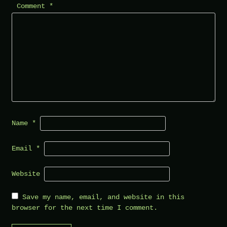
Comment
*
Name
*
Email
*
Website
Save my name, email, and website in this
browser for the next time I comment.