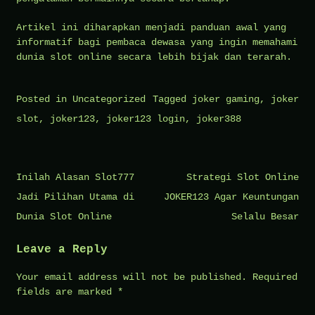
Artikel ini diharapkan menjadi panduan awal yang
informatif bagi pembaca dewasa yang ingin memahami
dunia slot online secara lebih bijak dan terarah.
Posted in
Uncategorized
Tagged
joker gaming
,
joker
slot
,
joker123
,
joker123 login
,
joker388
Post
Inilah Alasan Slot777
Strategi Slot Online
navigation
Jadi Pilihan Utama di
JOKER123 Agar Keuntungan
Dunia Slot Online
Selalu Besar
Leave a Reply
Your email address will not be published.
Required
fields are marked
*