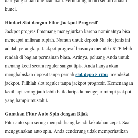
dari yang sudah direncanakan. Perlindungan diri sendiri adalah
kunci.
Hindari Slot dengan Fitur Jackpot Progresif
Jackpot progresif memang menggiurkan karena nominalnya bisa
mencapai miliaran rupiah. Namun untuk deposit 5k, slot jenis ini
adalah perangkap. Jackpot progresif biasanya memiliki RTP lebih
rendah di bagian permainan biasa. Artinya, peluang Anda untuk
menang kecil secara reguler sangat tipis. Anda hanya akan
slot depo 5 ribu
menghabiskan deposit tanpa pernah
mendekati
jackpot. Pilihlah slot reguler tanpa jackpot progresif. Kemenangan
kecil tapi sering jauh lebih baik daripada mengejar mimpi jackpot
yang hampir mustahil.
Gunakan Fitur Auto Spin dengan Bijak
Fitur auto spin sering menjadi biang keladi kekalahan cepat. Saat
menggunakan auto spin, Anda cenderung tidak memperhatikan