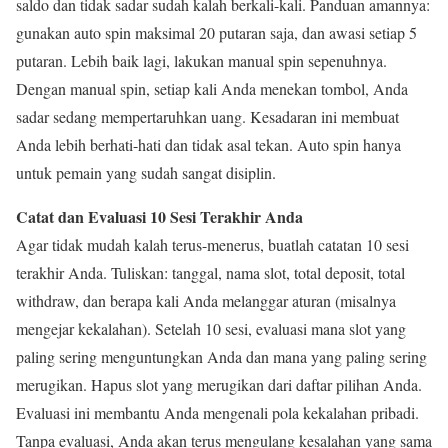
saldo dan tidak sadar sudah kalah berkali-kali. Panduan amannya:
gunakan auto spin maksimal 20 putaran saja, dan awasi setiap 5
putaran. Lebih baik lagi, lakukan manual spin sepenuhnya.
Dengan manual spin, setiap kali Anda menekan tombol, Anda
sadar sedang mempertaruhkan uang. Kesadaran ini membuat
Anda lebih berhati-hati dan tidak asal tekan. Auto spin hanya
untuk pemain yang sudah sangat disiplin.
Catat dan Evaluasi 10 Sesi Terakhir Anda
Agar tidak mudah kalah terus-menerus, buatlah catatan 10 sesi
terakhir Anda. Tuliskan: tanggal, nama slot, total deposit, total
withdraw, dan berapa kali Anda melanggar aturan (misalnya
mengejar kekalahan). Setelah 10 sesi, evaluasi mana slot yang
paling sering menguntungkan Anda dan mana yang paling sering
merugikan. Hapus slot yang merugikan dari daftar pilihan Anda.
Evaluasi ini membantu Anda mengenali pola kekalahan pribadi.
Tanpa evaluasi, Anda akan terus mengulang kesalahan yang sama