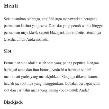
Henti
Selain taruhan olahraga, cmd368 juga menawarkan beragam
permainan kasino yang seru. Dari slot yang penuh warna hingga
permainan meja klasik seperti blackjack dan roulette, semuanya
tersedia untuk Anda nikmati.
Slot
Permainan slot adalah salah satu yang paling populer. Dengan
berbagai tema dan fitur bonus, Anda bisa bermain sambil
menikmati grafis yang menakjubkan. Slot juga dikenal karena
hadiah jackpot-nya yang menggiurkan. Cobalah berbagai jenis
slot dan cari tahu mana yang paling cocok untuk Anda!
Blackjack