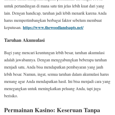
untuk pertandingan di mana satu tim jelas lebih kuat dari yang
lain. Dengan handicap, taruhan jadi lebih menarik karena Anda
harus mempertimbangkan berbagai faktor sebelum membuat
https://www.thewoodlandsapts.net/
keputusan.
Taruhan Akumulasi
Bagi yang mencari keuntungan lebih besar, taruhan akumulasi
adalah jawabannya. Dengan menggabungkan beberapa taruhan
menjadi satu, Anda bisa mendapatkan pembayaran yang jauh
lebih besar. Namun, ingat, semua taruhan dalam akumulasi harus
menang agar Anda mendapatkan hasil. Ini bisa menjadi cara yang
menegangkan untuk meningkatkan peluang Anda, tapi juga
berisiko.
Permainan Kasino: Keseruan Tanpa