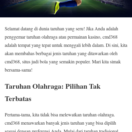
Selamat datang di dunia taruhan yang seru! Jika Anda adalah
penggemar taruhan olahraga atau permainan kasino, cmd368
adalah tempat yang tepat untuk menggali lebih dalam. Di sini, kita
akan membahas berbagai jenis taruhan yang ditawarkan oleh
cmd368, situs judi bola yang semakin populer. Mari kita simak
bersama-sama!
Taruhan Olahraga: Pilihan Tak
Terbatas
Pertama-tama, kita tidak bisa melewatkan taruhan olahraga.
cmd368 menawarkan banyak jenis taruhan yang bisa dipilih
sesuai dengan preferensi Anda. Mulai dari taruhan tradisional