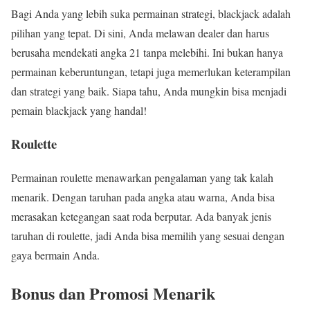
Bagi Anda yang lebih suka permainan strategi, blackjack adalah
pilihan yang tepat. Di sini, Anda melawan dealer dan harus
berusaha mendekati angka 21 tanpa melebihi. Ini bukan hanya
permainan keberuntungan, tetapi juga memerlukan keterampilan
dan strategi yang baik. Siapa tahu, Anda mungkin bisa menjadi
pemain blackjack yang handal!
Roulette
Permainan roulette menawarkan pengalaman yang tak kalah
menarik. Dengan taruhan pada angka atau warna, Anda bisa
merasakan ketegangan saat roda berputar. Ada banyak jenis
taruhan di roulette, jadi Anda bisa memilih yang sesuai dengan
gaya bermain Anda.
Bonus dan Promosi Menarik