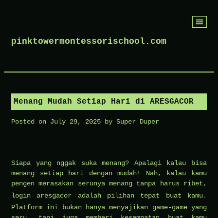
Skip
to
pinktowermontessorischool.com
content
Menang Mudah Setiap Hari di ARESGACOR
Posted on
July 29, 2025
by
Super Duper
Siapa yang nggak suka menang? Apalagi kalau bisa
menang setiap hari dengan mudah! Nah, kalau kamu
pengen merasakan serunya menang tanpa harus ribet,
login aresgacor
adalah pilihan tepat buat kamu.
Platform ini bukan hanya menyajikan game-game yang
seru, tapi juga memberi kesempatan buat kamu