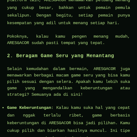
platform lain, ARESGACOR menawarkan peluang menang
yang cukup besar, bahkan untuk pemain pemula
sekalipun. Dengan begitu, setiap pemain punya
kesempatan yang adil untuk menang setiap hari.
Pokoknya, kalau kamu pengen menang mudah,
ARESGACOR sudah pasti tempat yang tepat.
2. Beragam Game Seru yang Menantang
Selain kemudahan dalam bermain, ARESGACOR juga
menawarkan berbagai macam game seru yang bisa kamu
pilih sesuai dengan selera. Apakah kamu lebih suka
game yang mengandalkan keberuntungan atau
strategi? Semuanya ada di sini!
Game Keberuntungan
: Kalau kamu suka hal yang cepat
dan nggak terlalu ribet, game berbasis
keberuntungan di ARESGACOR bisa jadi pilihan. Kamu
cukup pilih dan biarkan hasilnya muncul. Ini tipe