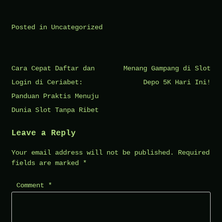
Posted in
Uncategorized
Post
Cara Cepat Daftar dan
Menang Gampang di Slot
navigation
Login di Ceriabet:
Depo 5K Hari Ini!
Panduan Praktis Menuju
Dunia Slot Tanpa Ribet
Leave a Reply
Your email address will not be published.
Required
fields are marked
*
Comment
*