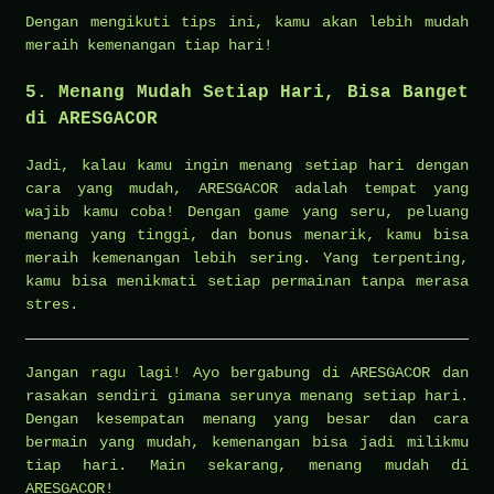
Dengan mengikuti tips ini, kamu akan lebih mudah
meraih kemenangan tiap hari!
5. Menang Mudah Setiap Hari, Bisa Banget
di ARESGACOR
Jadi, kalau kamu ingin menang setiap hari dengan
cara yang mudah, ARESGACOR adalah tempat yang
wajib kamu coba! Dengan game yang seru, peluang
menang yang tinggi, dan bonus menarik, kamu bisa
meraih kemenangan lebih sering. Yang terpenting,
kamu bisa menikmati setiap permainan tanpa merasa
stres.
Jangan ragu lagi! Ayo bergabung di ARESGACOR dan
rasakan sendiri gimana serunya menang setiap hari.
Dengan kesempatan menang yang besar dan cara
bermain yang mudah, kemenangan bisa jadi milikmu
tiap hari. Main sekarang, menang mudah di
ARESGACOR!