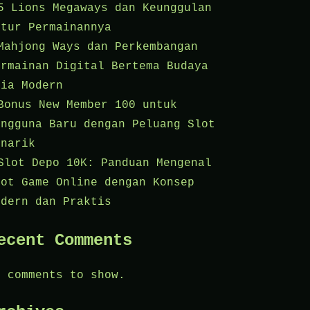
5 Lions Megaways dan Keunggulan
itur Permainannya
Mahjong Ways dan Perkembangan
ermainan Digital Bertema Budaya
sia Modern
Bonus New Member 100 untuk
engguna Baru dengan Peluang Slot
enarik
Slot Depo 10K: Panduan Mengenal
lot Game Online dengan Konsep
odern dan Praktis
ecent Comments
o comments to show.