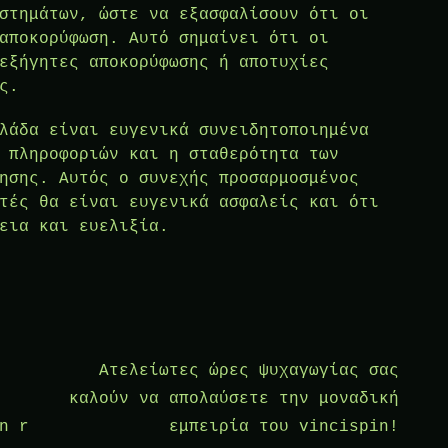
στημάτων, ώστε να εξασφαλίσουν ότι οι
αποκορύφωση. Αυτό σημαίνει ότι οι
εξήγητες αποκορύφωσης ή αποτυχίες
ς.
λάδα είναι ευγενικά συνειδητοποιημένα
 πληροφοριών και η σταθερότητα των
ησης. Αυτός ο συνεχής προσαρμοσμένος
τές θα είναι ευγενικά ασφαλείς και ότι
εια και ευελιξία.
Ατελείωτες ώρες ψυχαγωγίας σας
καλούν να απολαύσετε την μοναδική
n r
εμπειρία του vincispin!