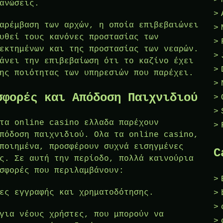
ανώσεις.
αρέμβαση των αρχών, η οποία επιβεβαιώνει
υθεί τους κανόνες προστασίας των
εκτημένων και της προστασίας των νεαρών.
άνει την επιβεβαίωση ότι το καζίνο έχει
ης ποιότητας των υπηρεσιών που παρέχει.
σφορές και Απόδοση Παιχνιδιού
τα online casino ελλαδα παρέχουν
πόδοση παιχνιδιού. Ολα τα online casino,
ποιημένα, προσφέρουν συχνά εισηγμένες
C
ς. Σε αυτή την περίοδο, πολλά καινούρια
σφορές που περιλαμβάνουν:
ες εγγραφής και χρηματοδότησης.
για νέους χρήστες, που μπορούν να