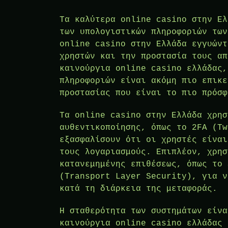
Τα καλύτερα online casino στην Ελ
των υπολογιστικών πληροφοριών των
online casino στην Ελλάδα εγγυώντ
χρηστών και την προστασία τους απ
καινούργια online casino ελλάδας,
πληροφοριών είναι ακόμη πιο επικε
προστασίας που είναι το πιο πρόσφ
Τα online casino στην Ελλάδα χρησ
αυθεντικοποίησης, όπως το 2FA (Tw
εξασφαλίσουν ότι οι χρηστές είναι
τους λογαριασμούς. Επιπλέον, χρησ
κατανεμημένης επιθέσεως, όπως το 
(Transport Layer Security), για ν
κατά τη διάρκεια της μεταφοράς.
Η σταθερότητα των συστημάτων είνα
καινούργια online casino ελλάδας 