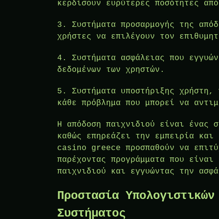
κερδίσουν ευρύτερες ποσότητες από
3. Συστήματα προσαρμογής της απόδ
χρήστες να επιλέγουν τον επιθυμητ
4. Συστήματα ασφάλειας που εγγυών
δεδομένων των χρηστών.
5. Συστήματα υποστήριξης χρήστη, 
κάθε πρόβλημα που μπορεί να αντιμ
Η απόδοση παιχνιδιού είναι ένας σ
καθώς επηρεάζει την εμπειρία και 
casino greece προσπαθούν να επιτύ
παρέχοντας προγράμματα που είναι 
παιχνιδιού και εγγυώντας την ασφά
Προστασία Υπολογιστικών
Συστήματος