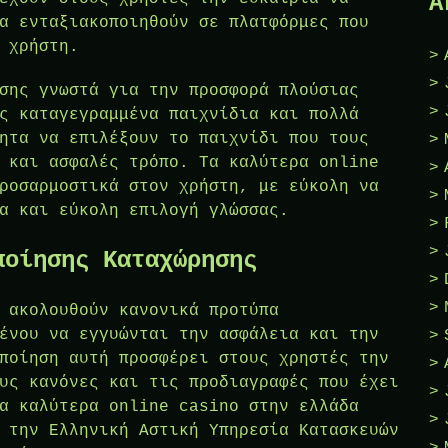
A
α ενταξιακοποιηθούν σε πλατφόρμες που
 χρήστη.
σης γνωστά για την προσφορά πλούσιας
ς καταγεγραμμένα παιχνίδια και πολλά
ητα να επιλέξουν το παιχνίδι που τους
 και ασφαλές τρόπο. Τα καλύτερα online
ροσαρμοστικά στον χρήστη, με εύκολη να
α και εύκολη επιλογή γλώσσας.
ποίησης Καταχώρησης
 ακολουθούν κανονικά προτύπα
ένου να εγγυώνται την ασφάλεια και την
ποίηση αυτή προσφέρει στους χρηστές την
υς κανόνες και τις προδιαγραφές που έχει
α καλύτερα online casino στην ελλάδα
 την Ελληνική Αστική Υπηρεσία Κατασκευών