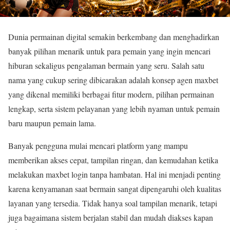
Dunia permainan digital semakin berkembang dan menghadirkan
banyak pilihan menarik untuk para pemain yang ingin mencari
hiburan sekaligus pengalaman bermain yang seru. Salah satu
nama yang cukup sering dibicarakan adalah konsep agen maxbet
yang dikenal memiliki berbagai fitur modern, pilihan permainan
lengkap, serta sistem pelayanan yang lebih nyaman untuk pemain
baru maupun pemain lama.
Banyak pengguna mulai mencari platform yang mampu
memberikan akses cepat, tampilan ringan, dan kemudahan ketika
melakukan maxbet login tanpa hambatan. Hal ini menjadi penting
karena kenyamanan saat bermain sangat dipengaruhi oleh kualitas
layanan yang tersedia. Tidak hanya soal tampilan menarik, tetapi
juga bagaimana sistem berjalan stabil dan mudah diakses kapan