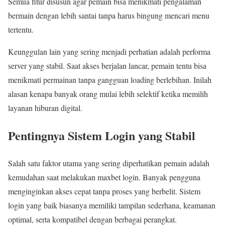
Semua fitur disusun agar pemain bisa menikmati pengalaman
bermain dengan lebih santai tanpa harus bingung mencari menu
tertentu.
Keunggulan lain yang sering menjadi perhatian adalah performa
server yang stabil. Saat akses berjalan lancar, pemain tentu bisa
menikmati permainan tanpa gangguan loading berlebihan. Inilah
alasan kenapa banyak orang mulai lebih selektif ketika memilih
layanan hiburan digital.
Pentingnya Sistem Login yang Stabil
Salah satu faktor utama yang sering diperhatikan pemain adalah
kemudahan saat melakukan maxbet login. Banyak pengguna
menginginkan akses cepat tanpa proses yang berbelit. Sistem
login yang baik biasanya memiliki tampilan sederhana, keamanan
optimal, serta kompatibel dengan berbagai perangkat.