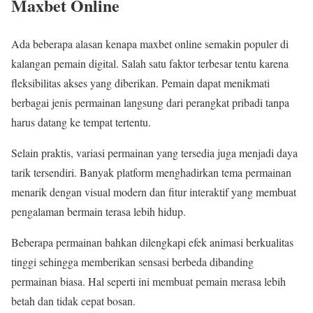
Maxbet Online
Ada beberapa alasan kenapa maxbet online semakin populer di
kalangan pemain digital. Salah satu faktor terbesar tentu karena
fleksibilitas akses yang diberikan. Pemain dapat menikmati
berbagai jenis permainan langsung dari perangkat pribadi tanpa
harus datang ke tempat tertentu.
Selain praktis, variasi permainan yang tersedia juga menjadi daya
tarik tersendiri. Banyak platform menghadirkan tema permainan
menarik dengan visual modern dan fitur interaktif yang membuat
pengalaman bermain terasa lebih hidup.
Beberapa permainan bahkan dilengkapi efek animasi berkualitas
tinggi sehingga memberikan sensasi berbeda dibanding
permainan biasa. Hal seperti ini membuat pemain merasa lebih
betah dan tidak cepat bosan.