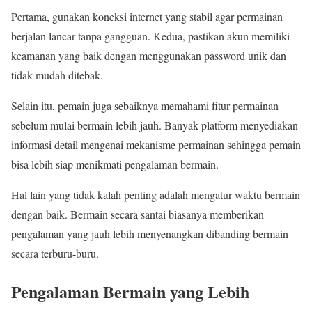
Pertama, gunakan koneksi internet yang stabil agar permainan
berjalan lancar tanpa gangguan. Kedua, pastikan akun memiliki
keamanan yang baik dengan menggunakan password unik dan
tidak mudah ditebak.
Selain itu, pemain juga sebaiknya memahami fitur permainan
sebelum mulai bermain lebih jauh. Banyak platform menyediakan
informasi detail mengenai mekanisme permainan sehingga pemain
bisa lebih siap menikmati pengalaman bermain.
Hal lain yang tidak kalah penting adalah mengatur waktu bermain
dengan baik. Bermain secara santai biasanya memberikan
pengalaman yang jauh lebih menyenangkan dibanding bermain
secara terburu-buru.
Pengalaman Bermain yang Lebih