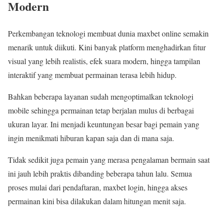
Modern
Perkembangan teknologi membuat dunia maxbet online semakin
menarik untuk diikuti. Kini banyak platform menghadirkan fitur
visual yang lebih realistis, efek suara modern, hingga tampilan
interaktif yang membuat permainan terasa lebih hidup.
Bahkan beberapa layanan sudah mengoptimalkan teknologi
mobile sehingga permainan tetap berjalan mulus di berbagai
ukuran layar. Ini menjadi keuntungan besar bagi pemain yang
ingin menikmati hiburan kapan saja dan di mana saja.
Tidak sedikit juga pemain yang merasa pengalaman bermain saat
ini jauh lebih praktis dibanding beberapa tahun lalu. Semua
proses mulai dari pendaftaran, maxbet login, hingga akses
permainan kini bisa dilakukan dalam hitungan menit saja.