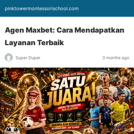
pinktowermontessorischool.com
Agen Maxbet: Cara Mendapatkan
Layanan Terbaik
Super Duper
3 months ago