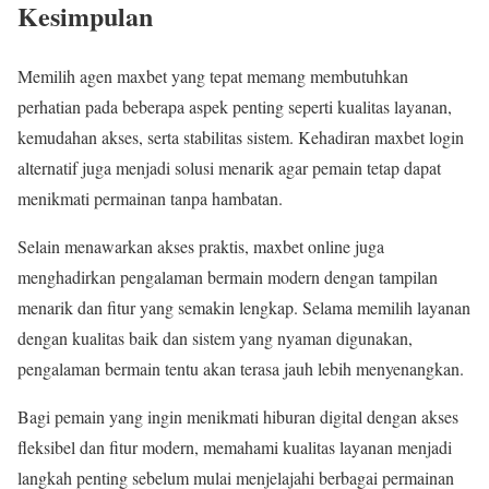
Kesimpulan
Memilih agen maxbet yang tepat memang membutuhkan
perhatian pada beberapa aspek penting seperti kualitas layanan,
kemudahan akses, serta stabilitas sistem. Kehadiran maxbet login
alternatif juga menjadi solusi menarik agar pemain tetap dapat
menikmati permainan tanpa hambatan.
Selain menawarkan akses praktis, maxbet online juga
menghadirkan pengalaman bermain modern dengan tampilan
menarik dan fitur yang semakin lengkap. Selama memilih layanan
dengan kualitas baik dan sistem yang nyaman digunakan,
pengalaman bermain tentu akan terasa jauh lebih menyenangkan.
Bagi pemain yang ingin menikmati hiburan digital dengan akses
fleksibel dan fitur modern, memahami kualitas layanan menjadi
langkah penting sebelum mulai menjelajahi berbagai permainan