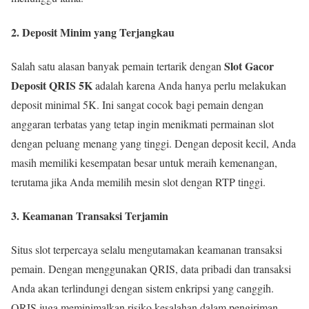
2.
Deposit Minim yang Terjangkau
Slot Gacor
Salah satu alasan banyak pemain tertarik dengan
Deposit QRIS 5K
adalah karena Anda hanya perlu melakukan
deposit minimal 5K. Ini sangat cocok bagi pemain dengan
anggaran terbatas yang tetap ingin menikmati permainan slot
dengan peluang menang yang tinggi. Dengan deposit kecil, Anda
masih memiliki kesempatan besar untuk meraih kemenangan,
terutama jika Anda memilih mesin slot dengan RTP tinggi.
3.
Keamanan Transaksi Terjamin
Situs slot terpercaya selalu mengutamakan keamanan transaksi
pemain. Dengan menggunakan QRIS, data pribadi dan transaksi
Anda akan terlindungi dengan sistem enkripsi yang canggih.
QRIS juga meminimalkan risiko kesalahan dalam pengiriman