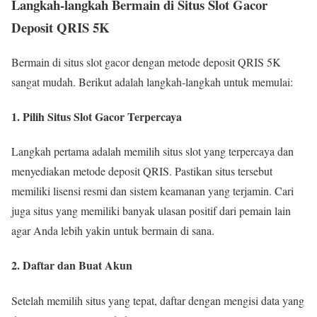
Langkah-langkah Bermain di Situs Slot Gacor
Deposit QRIS 5K
Bermain di situs slot gacor dengan metode deposit QRIS 5K
sangat mudah. Berikut adalah langkah-langkah untuk memulai:
1.
Pilih Situs Slot Gacor Terpercaya
Langkah pertama adalah memilih situs slot yang terpercaya dan
menyediakan metode deposit QRIS. Pastikan situs tersebut
memiliki lisensi resmi dan sistem keamanan yang terjamin. Cari
juga situs yang memiliki banyak ulasan positif dari pemain lain
agar Anda lebih yakin untuk bermain di sana.
2.
Daftar dan Buat Akun
Setelah memilih situs yang tepat, daftar dengan mengisi data yang