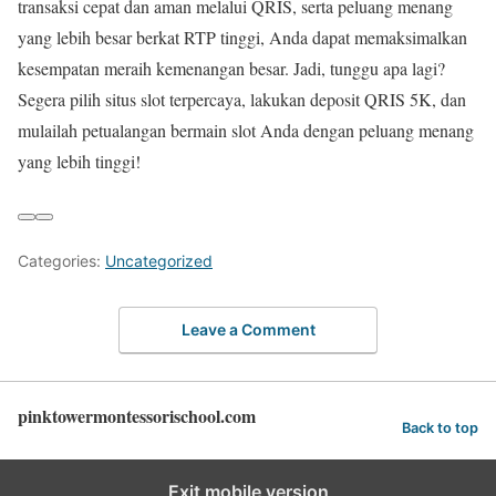
transaksi cepat dan aman melalui QRIS, serta peluang menang
yang lebih besar berkat RTP tinggi, Anda dapat memaksimalkan
kesempatan meraih kemenangan besar. Jadi, tunggu apa lagi?
Segera pilih situs slot terpercaya, lakukan deposit QRIS 5K, dan
mulailah petualangan bermain slot Anda dengan peluang menang
yang lebih tinggi!
Categories:
Uncategorized
Leave a Comment
pinktowermontessorischool.com
Back to top
Exit mobile version