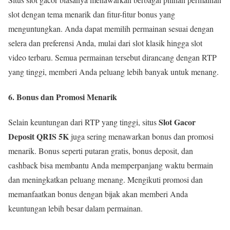
slot dengan tema menarik dan fitur-fitur bonus yang
menguntungkan. Anda dapat memilih permainan sesuai dengan
selera dan preferensi Anda, mulai dari slot klasik hingga slot
video terbaru. Semua permainan tersebut dirancang dengan RTP
yang tinggi, memberi Anda peluang lebih banyak untuk menang.
6.
Bonus dan Promosi Menarik
Slot Gacor
Selain keuntungan dari RTP yang tinggi, situs
Deposit QRIS 5K
juga sering menawarkan bonus dan promosi
menarik. Bonus seperti putaran gratis, bonus deposit, dan
cashback bisa membantu Anda memperpanjang waktu bermain
dan meningkatkan peluang menang. Mengikuti promosi dan
memanfaatkan bonus dengan bijak akan memberi Anda
keuntungan lebih besar dalam permainan.