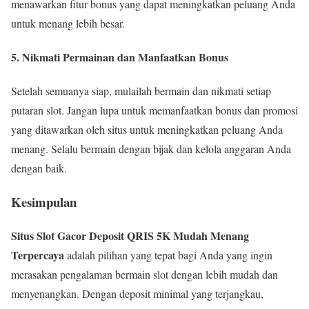
menawarkan fitur bonus yang dapat meningkatkan peluang Anda
untuk menang lebih besar.
5.
Nikmati Permainan dan Manfaatkan Bonus
Setelah semuanya siap, mulailah bermain dan nikmati setiap
putaran slot. Jangan lupa untuk memanfaatkan bonus dan promosi
yang ditawarkan oleh situs untuk meningkatkan peluang Anda
menang. Selalu bermain dengan bijak dan kelola anggaran Anda
dengan baik.
Kesimpulan
Situs Slot Gacor Deposit QRIS 5K Mudah Menang
Terpercaya
adalah pilihan yang tepat bagi Anda yang ingin
merasakan pengalaman bermain slot dengan lebih mudah dan
menyenangkan. Dengan deposit minimal yang terjangkau,