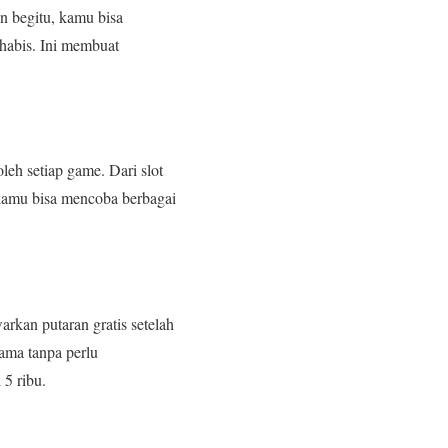
n begitu, kamu bisa
habis. Ini membuat
leh setiap game. Dari slot
, kamu bisa mencoba berbagai
arkan putaran gratis setelah
ama tanpa perlu
5 ribu.