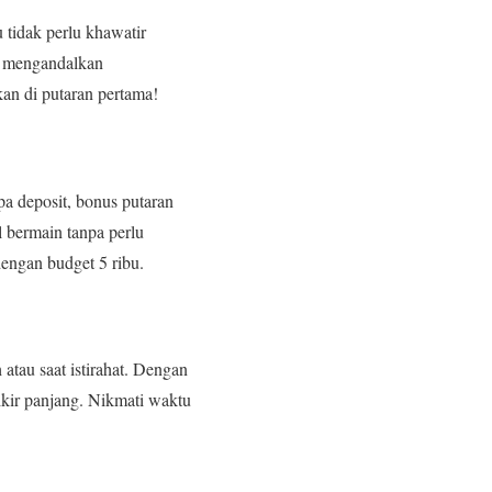
tidak perlu khawatir
ng mengandalkan
kan di putaran pertama!
a deposit, bonus putaran
 bermain tanpa perlu
ngan budget 5 ribu.
atau saat istirahat. Dengan
ikir panjang. Nikmati waktu