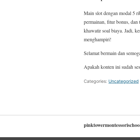
Main slot dengan modal 5 ri
permainan, fitur bonus, da
khawatir soal biaya. Jadi, 
menghampiri!
Selamat bermain dan semoga
Apakah konten ini sudah se
Categories:
Uncategorized
pinktowermontessorischoo