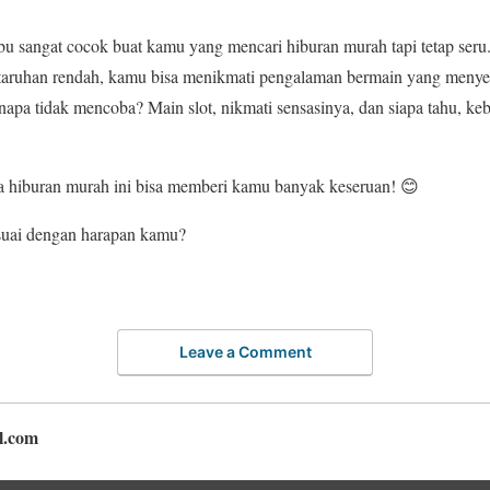
bu sangat cocok buat kamu yang mencari hiburan murah tapi tetap ser
n taruhan rendah, kamu bisa menikmati pengalaman bermain yang meny
kenapa tidak mencoba? Main slot, nikmati sensasinya, dan siapa tahu, k
 hiburan murah ini bisa memberi kamu banyak keseruan! 😊
suai dengan harapan kamu?
Leave a Comment
l.com