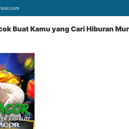
hool.com
ocok Buat Kamu yang Cari Hiburan Mu