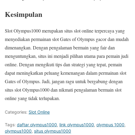
Kesimpulan
Slot Olympus1000 merupakan situs slot online terpercaya yang
menyediakan permainan slot Gates of Olympus gacor dan mudah
dimenangkan. Dengan pengalaman bermain yang fair dan
menguntungkan, situs ini menjadi pilihan utama para pemain judi
online. Dengan mengikuti tips dan strategi yang tepat, pemain
dapat meningkatkan peluang kemenangan dalam permainan slot
Gates of Olympus. Jadi, jangan ragu untuk bergabung dengan
situs slot Olympus1000 dan nikmati pengalaman bermain slot
online yang tidak terlupakan.
Categories:
Slot Online
Tags:
daftar olympus1000
,
link olympus1000
,
olympus 1000
,
olympus1000
,
situs olympus1000