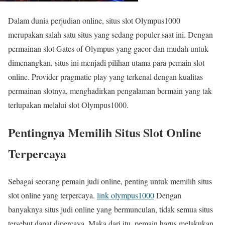
Dalam dunia perjudian online, situs slot Olympus1000
merupakan salah satu situs yang sedang populer saat ini. Dengan
permainan slot Gates of Olympus yang gacor dan mudah untuk
dimenangkan, situs ini menjadi pilihan utama para pemain slot
online. Provider pragmatic play yang terkenal dengan kualitas
permainan slotnya, menghadirkan pengalaman bermain yang tak
terlupakan melalui slot Olympus1000.
Pentingnya Memilih Situs Slot Online
Terpercaya
Sebagai seorang pemain judi online, penting untuk memilih situs
slot online yang terpercaya.
link olympus1000
Dengan
banyaknya situs judi online yang bermunculan, tidak semua situs
tersebut dapat dipercaya. Maka dari itu, pemain harus melakukan