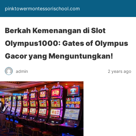
pinktowermontessorischool.com
Berkah Kemenangan di Slot
Olympus1000: Gates of Olympus
Gacor yang Menguntungkan!
admin
2 years ago